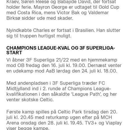
Kraev, Søren Reese og Babajide David, der fortsat
holder ferie. Mayron George er udtaget til Gold Cup
med Costa Rica, mens Victor Bak og Valdemar
Birksø sidder ude med skader.
Nyindkøbte Charles er fortsat i Brasilien. Han slutter
sig til truppen hurtigst muligt.
CHAMPIONS LEAGUE-KVAL OG 3F SUPERLIGA-
START
Vi åbner 3F Superliga 21/22 med en hjemmekamp
mod OB fredag den 16. juli kl. 19.00. Dernæst venter
en udekamp mod AaB lørdag den 24. juli kl. 18.00.
Med andenpladsen i 3F Superliga træder FC
Midtjylland ind i 2. runde af Champions League-
kvalifikationen i den såkaldte ‘League Path’, og her
venter skotske Celtic.
Første kamp spilles på Celtic Park tirsdag den 20.
juli kl. 20.45 med returkamp ugen efter på MCH
Arena onsdag den 28. juli kl. 19.45. TV3+ og Viaplay
viser begge kampe.