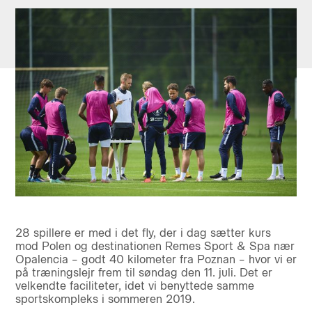
28 spillere er med i det fly, der i dag sætter kurs
mod Polen og destinationen Remes Sport & Spa nær
Opalencia – godt 40 kilometer fra Poznan – hvor vi er
på træningslejr frem til søndag den 11. juli. Det er
velkendte faciliteter, idet vi benyttede samme
sportskompleks i sommeren 2019.