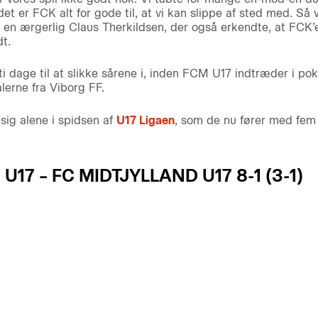
t er FCK alt for gode til, at vi kan slippe af sted med. Så vi
n ærgerlig Claus Therkildsen, der også erkendte, at FCK’er
t.
i dage til at slikke sårene i, inden FCM U17 indtræder i pok
erne fra Viborg FF.
ig alene i spidsen af
U17 Ligaen
, som de nu fører med fem 
U17 – FC MIDTJYLLAND U17 8-1 (3-1)