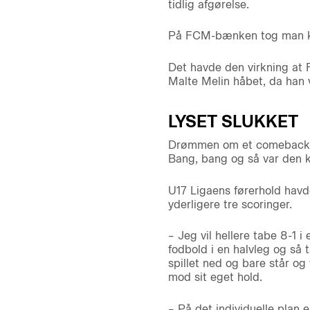
tidlig afgørelse.
På FCM-bænken tog man kon
Det havde den virkning at
Malte Melin håbet, da han v
LYSET SLUKKET
Drømmen om et comeback lev
Bang, bang og så var den k
U17 Ligaens førerhold havde
yderligere tre scoringer.
– Jeg vil hellere tabe 8-1 i
fodbold i en halvleg og så t
spillet ned og bare står og
mod sit eget hold.
– På det individuelle plan 