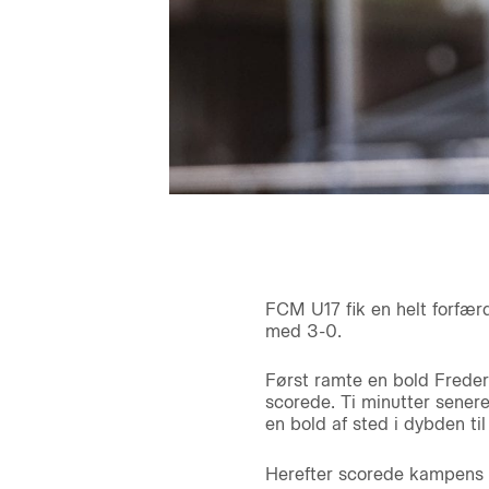
FCM U17 fik en helt forfær
med 3-0.
Først ramte en bold Frederi
scorede. Ti minutter sener
en bold af sted i dybden ti
Herefter scorede kampens s