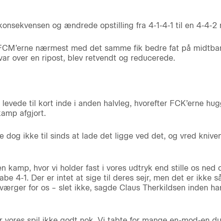
sekvensen og ændrede opstilling fra 4-1-4-1 til en 4-4-2
 FCM’erne nærmest med det samme fik bedre fat på midtban
ar over en ripost, blev retvendt og reducerede.
ede til kort inde i anden halvleg, hvorefter FCK’erne hugge
amp afgjort.
 dog ikke til sinds at lade det ligge ved det, og vred knive
 en kamp, hvor vi holder fast i vores udtryk end stille os ned
abe 4-1. Der er intet at sige til deres sejr, men det er ikke 
 værger for os – slet ikke, sagde Claus Therkildsen inden han
er vores spil ikke godt nok. Vi tabte for mange en-mod-en due