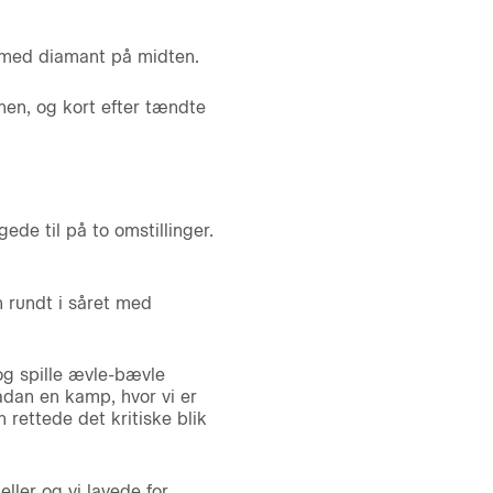
 med diamant på midten.
en, og kort efter tændte
de til på to omstillinger.
n rundt i såret med
 og spille ævle-bævle
sådan en kamp, hvor vi er
 rettede det kritiske blik
ller og vi lavede for