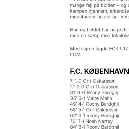
mange fejl på bolden – og de
kampen igennem, erkendte e
modstander holdet har mød
Han og holdet har nu godt t
med en kamp mod lokalrival
Med sejren lagde FCK U17 s
FCM.
F.C. KØBENHAVN 
7′ 1-0 Orri Oskarsson
17′ 2-0 Orri Oskarsson
31′ 3-0 Roony Bardghji
35′ 3-1 Malte Melin
49′ 4-1 Roony Bardghji
53′ 5-1 Orri Oskarsson
62′ 6-1 Roony Bardghji
70′ 7-1 Noah Nartey
84′ 8-1 Roony Bardghji