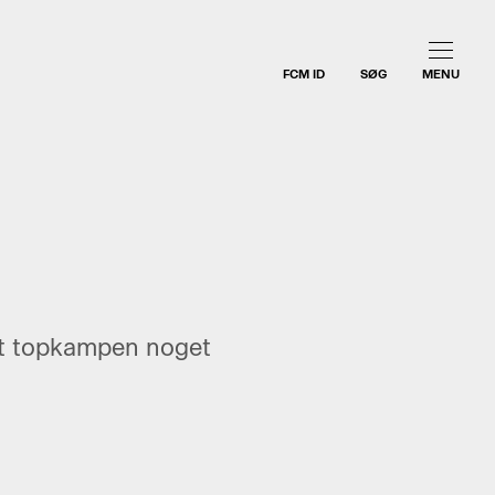
FCM ID
SØG
MENU
ndt topkampen noget