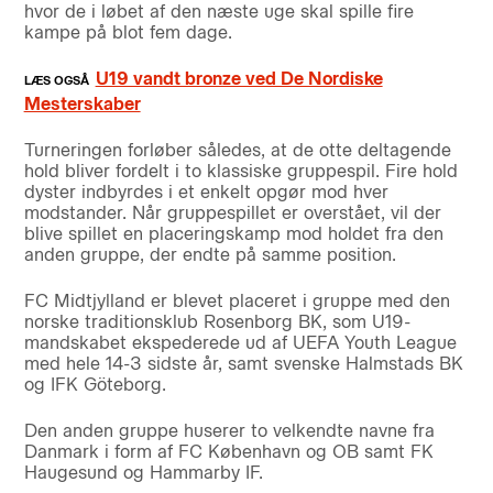
hvor de i løbet af den næste uge skal spille fire
kampe på blot fem dage.
U19 vandt bronze ved De Nordiske
Mesterskaber
Turneringen forløber således, at de otte deltagende
hold bliver fordelt i to klassiske gruppespil. Fire hold
dyster indbyrdes i et enkelt opgør mod hver
modstander. Når gruppespillet er overstået, vil der
blive spillet en placeringskamp mod holdet fra den
anden gruppe, der endte på samme position.
FC Midtjylland er blevet placeret i gruppe med den
norske traditionsklub Rosenborg BK, som U19-
mandskabet ekspederede ud af UEFA Youth League
med hele 14-3 sidste år, samt svenske Halmstads BK
og IFK Göteborg.
Den anden gruppe huserer to velkendte navne fra
Danmark i form af FC København og OB samt FK
Haugesund og Hammarby IF.