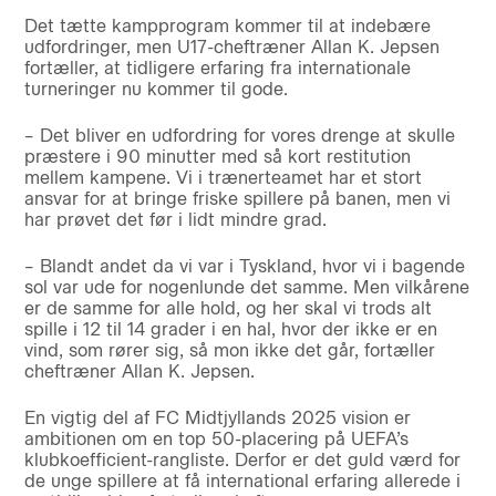
Det tætte kampprogram kommer til at indebære
udfordringer, men U17-cheftræner Allan K. Jepsen
fortæller, at tidligere erfaring fra internationale
turneringer nu kommer til gode.
– Det bliver en udfordring for vores drenge at skulle
præstere i 90 minutter med så kort restitution
mellem kampene. Vi i trænerteamet har et stort
ansvar for at bringe friske spillere på banen, men vi
har prøvet det før i lidt mindre grad.
– Blandt andet da vi var i Tyskland, hvor vi i bagende
sol var ude for nogenlunde det samme. Men vilkårene
er de samme for alle hold, og her skal vi trods alt
spille i 12 til 14 grader i en hal, hvor der ikke er en
vind, som rører sig, så mon ikke det går, fortæller
cheftræner Allan K. Jepsen.
En vigtig del af FC Midtjyllands 2025 vision er
ambitionen om en top 50-placering på UEFA’s
klubkoefficient-rangliste. Derfor er det guld værd for
de unge spillere at få international erfaring allerede i