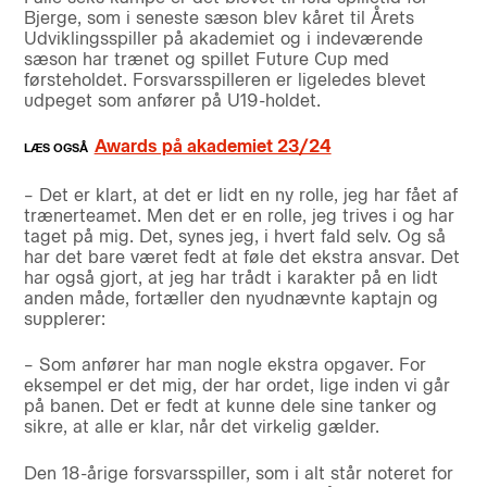
Bjerge, som i seneste sæson blev kåret til Årets
Udviklingsspiller på akademiet og i indeværende
sæson har trænet og spillet Future Cup med
førsteholdet. Forsvarsspilleren er ligeledes blevet
udpeget som anfører på U19-holdet.
Awards på akademiet 23/24
– Det er klart, at det er lidt en ny rolle, jeg har fået af
trænerteamet. Men det er en rolle, jeg trives i og har
taget på mig. Det, synes jeg, i hvert fald selv. Og så
har det bare været fedt at føle det ekstra ansvar. Det
har også gjort, at jeg har trådt i karakter på en lidt
anden måde, fortæller den nyudnævnte kaptajn og
supplerer:
– Som anfører har man nogle ekstra opgaver. For
eksempel er det mig, der har ordet, lige inden vi går
på banen. Det er fedt at kunne dele sine tanker og
sikre, at alle er klar, når det virkelig gælder.
Den 18-årige forsvarsspiller, som i alt står noteret for