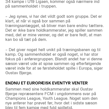
34 kampe i U19 Ligaen, kommer også nærmere ind
på sammenholdet i truppen.
– Jeg synes, vi har det vildt godt som gruppe. Det er
klart, at når vi også bor sammen på
træningsanlægget, så bliver man bare endnu tættere.
Det er ikke bare holdkammerater, jeg spiller sammen
med, det er mine venner, og det er bare fedt, at man
kan bo så tæt på dem.
– Det giver noget helt unikt på træningsbanen og til
kamp. Og sammenholdet er også noget, vi har stor
fokus på i anførergruppen. Blandt andet har vi denne
sæson været ude at spise sammen og efterfølgende
været inde for at se førsteholdet spille i Europa, siger
Gustav Bjerge.
ENDNU ET EUROPÆISK EVENTYR VENTER
Sammen med sine holdkammerater skal Gustav
Bjerge repræsentere FCM i ungdommens svar på
Champions League, Youth League. Noget som den
nye anfører har prøvet før, hvor det i sidste sæson
blev til fem kampe med fuld spilletid.