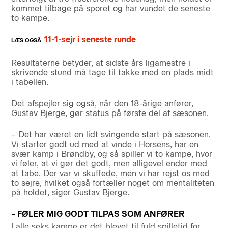
kommet tilbage på sporet og har vundet de seneste
to kampe.
11-1-sejr i seneste runde
Resultaterne betyder, at sidste års ligamestre i
skrivende stund må tage til takke med en plads midt
i tabellen.
Det afspejler sig også, når den 18-årige anfører,
Gustav Bjerge, gør status på første del af sæsonen.
– Det har været en lidt svingende start på sæsonen.
Vi starter godt ud med at vinde i Horsens, har en
svær kamp i Brøndby, og så spiller vi to kampe, hvor
vi føler, at vi gør det godt, men alligevel ender med
at tabe. Der var vi skuffede, men vi har rejst os med
to sejre, hvilket også fortæller noget om mentaliteten
på holdet, siger Gustav Bjerge.
– FØLER MIG GODT TILPAS SOM ANFØRER
I alle seks kampe er det blevet til fuld spilletid for