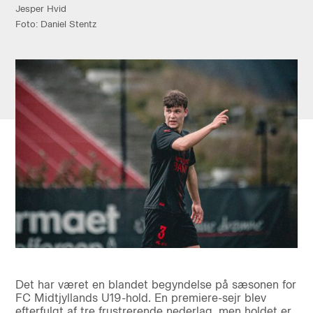
Jesper Hvid
Foto: Daniel Stentz
Det har været en blandet begyndelse på sæsonen for
FC Midtjyllands U19-hold. En premiere-sejr blev
efterfulgt af tre frustrerende nederlag, men holdet er