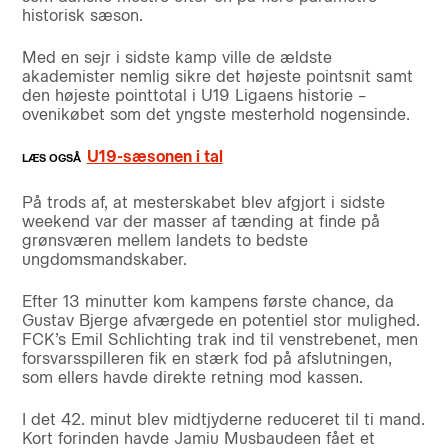
historisk sæson.
Med en sejr i sidste kamp ville de ældste
akademister nemlig sikre det højeste pointsnit samt
den højeste pointtotal i U19 Ligaens historie –
ovenikøbet som det yngste mesterhold nogensinde.
U19-sæsonen i tal
På trods af, at mesterskabet blev afgjort i sidste
weekend var der masser af tænding at finde på
grønsværen mellem landets to bedste
ungdomsmandskaber.
Efter 13 minutter kom kampens første chance, da
Gustav Bjerge afværgede en potentiel stor mulighed.
FCK’s Emil Schlichting trak ind til venstrebenet, men
forsvarsspilleren fik en stærk fod på afslutningen,
som ellers havde direkte retning mod kassen.
I det 42. minut blev midtjyderne reduceret til ti mand.
Kort forinden havde Jamiu Musbaudeen fået et