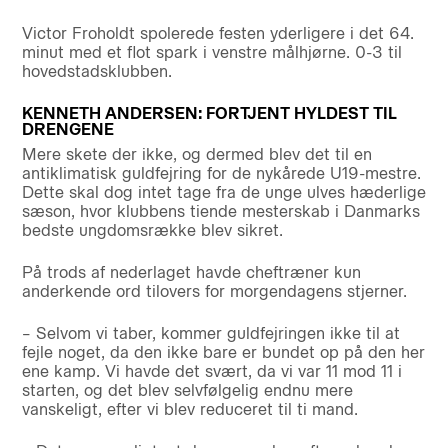
Victor Froholdt spolerede festen yderligere i det 64.
minut med et flot spark i venstre målhjørne. 0-3 til
hovedstadsklubben.
KENNETH ANDERSEN: FORTJENT HYLDEST TIL
DRENGENE
Mere skete der ikke, og dermed blev det til en
antiklimatisk guldfejring for de nykårede U19-mestre.
Dette skal dog intet tage fra de unge ulves hæderlige
sæson, hvor klubbens tiende mesterskab i Danmarks
bedste ungdomsrække blev sikret.
På trods af nederlaget havde cheftræner kun
anderkende ord tilovers for morgendagens stjerner.
– Selvom vi taber, kommer guldfejringen ikke til at
fejle noget, da den ikke bare er bundet op på den her
ene kamp. Vi havde det svært, da vi var 11 mod 11 i
starten, og det blev selvfølgelig endnu mere
vanskeligt, efter vi blev reduceret til ti mand.