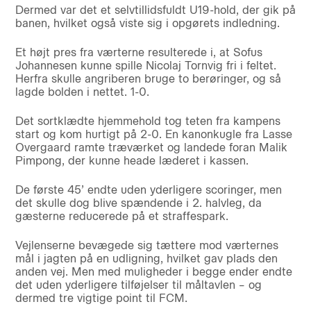
Dermed var det et selvtillidsfuldt U19-hold, der gik på
banen, hvilket også viste sig i opgørets indledning.
Et højt pres fra værterne resulterede i, at Sofus
Johannesen kunne spille Nicolaj Tornvig fri i feltet.
Herfra skulle angriberen bruge to berøringer, og så
lagde bolden i nettet. 1-0.
Det sortklædte hjemmehold tog teten fra kampens
start og kom hurtigt på 2-0. En kanonkugle fra Lasse
Overgaard ramte træværket og landede foran Malik
Pimpong, der kunne heade læderet i kassen.
De første 45’ endte uden yderligere scoringer, men
det skulle dog blive spændende i 2. halvleg, da
gæsterne reducerede på et straffespark.
Vejlenserne bevægede sig tættere mod værternes
mål i jagten på en udligning, hvilket gav plads den
anden vej. Men med muligheder i begge ender endte
det uden yderligere tilføjelser til måltavlen – og
dermed tre vigtige point til FCM.