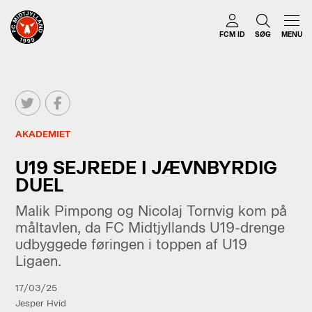
FCM ID
SØG
MENU
AKADEMIET
U19 SEJREDE I JÆVNBYRDIG
DUEL
Malik Pimpong og Nicolaj Tornvig kom på
måltavlen, da FC Midtjyllands U19-drenge
udbyggede føringen i toppen af U19
Ligaen.
17/03/25
Jesper Hvid