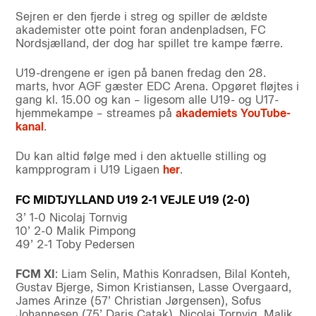
Sejren er den fjerde i streg og spiller de ældste
akademister otte point foran andenpladsen, FC
Nordsjælland, der dog har spillet tre kampe færre.
U19-drengene er igen på banen fredag den 28.
marts, hvor AGF gæster EDC Arena. Opgøret fløjtes i
gang kl. 15.00 og kan – ligesom alle U19- og U17-
hjemmekampe – streames på
akademiets YouTube-
kanal
.
Du kan altid følge med i den aktuelle stilling og
kampprogram i U19 Ligaen
her
.
FC MIDTJYLLAND U19 2-1 VEJLE U19 (2-0)
3’ 1-0 Nicolaj Tornvig
10’ 2-0 Malik Pimpong
49’ 2-1 Toby Pedersen
FCM XI
: Liam Selin, Mathis Konradsen, Bilal Konteh,
Gustav Bjerge, Simon Kristiansen, Lasse Overgaard,
James Arinze (57’ Christian Jørgensen), Sofus
Johannesen (75’ Daris Catak), Nicolaj Tornvig, Malik