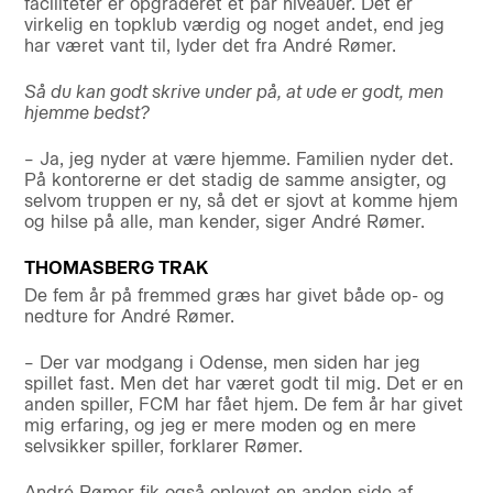
faciliteter er opgraderet et par niveauer. Det er
virkelig en topklub værdig og noget andet, end jeg
har været vant til, lyder det fra André Rømer.
Så du kan godt skrive under på, at ude er godt, men
hjemme bedst?
– Ja, jeg nyder at være hjemme. Familien nyder det.
På kontorerne er det stadig de samme ansigter, og
selvom truppen er ny, så det er sjovt at komme hjem
og hilse på alle, man kender, siger André Rømer.
THOMASBERG TRAK
De fem år på fremmed græs har givet både op- og
nedture for André Rømer.
– Der var modgang i Odense, men siden har jeg
spillet fast. Men det har været godt til mig. Det er en
anden spiller, FCM har fået hjem. De fem år har givet
mig erfaring, og jeg er mere moden og en mere
selvsikker spiller, forklarer Rømer.
André Rømer fik også oplevet en anden side af