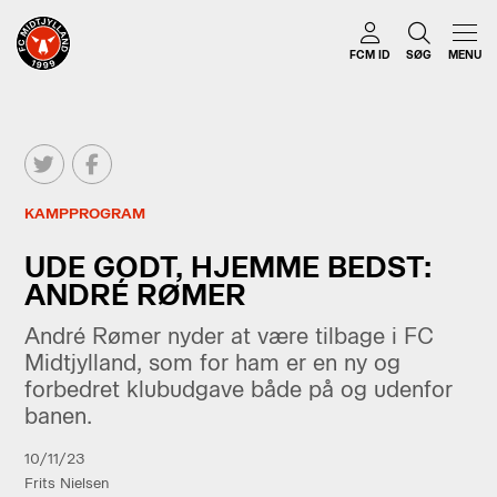
FCM ID
SØG
MENU
KAMPPROGRAM
UDE GODT, HJEMME BEDST:
ANDRÉ RØMER
André Rømer nyder at være tilbage i FC
Midtjylland, som for ham er en ny og
forbedret klubudgave både på og udenfor
banen.
10/11/23
Frits Nielsen