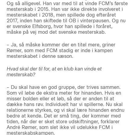
Og så alligevel. Han var med til at vinde FCM’s første
mesterskab i 2015. Han var ikke direkte involveret i
mesterskabet i 2018, men spillede dog efteråret
2017, inden han skiftede til OB i vinterpausen. Og nu
er svenske Elfsborg, hvor han spillede i foråret,
måske på vej mod det svenske mesterskab.
– Ja, så måske kommer der en titel mere, griner
Rømer, som med FCM stadig er inde i kampen
mesterskabet i denne sæson.
Hvad skal der til for, at en klub kan vinde et
mesterskab?
– Du skal have en god gruppe, der trives sammen.
Som vil løbe de ekstra meter for hinanden. Hvis en
misser bolden eller et løb, så der er anden til at
dække hans røv. Individuelt har vi spillerne. Nu skal
relationerne styrkes, og vi skal lære hinanden endnu
bedre at kende. Det er små ting, der kommer med
tiden, når der er sket store udskiftninger, forklarer
André Rømer, som slet ikke vil udelukke FCM i
mesterskabskampen.