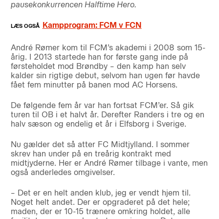
pausekonkurrencen Halftime Hero.
Kampprogram: FCM v FCN
André Rømer kom til FCM’s akademi i 2008 som 15-
årig. I 2013 startede han for første gang inde på
førsteholdet mod Brøndby – den kamp han selv
kalder sin rigtige debut, selvom han ugen før havde
fået fem minutter på banen mod AC Horsens.
De følgende fem år var han fortsat FCM’er. Så gik
turen til OB i et halvt år. Derefter Randers i tre og en
halv sæson og endelig et år i Elfsborg i Sverige.
Nu gælder det så atter FC Midtjylland. I sommer
skrev han under på en treårig kontrakt med
midtjyderne. Her er André Rømer tilbage i vante, men
også anderledes omgivelser.
– Det er en helt anden klub, jeg er vendt hjem til.
Noget helt andet. Der er opgraderet på det hele;
maden, der er 10-15 trænere omkring holdet, alle