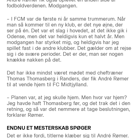
fodboldverdenen. Modgangen.
– I FCM var de første ni år samme trummerum. Når
man så kommer til en ny klub, er det nye øjne, der
ser på én. Det var et slag i hovedet, at det ikke gik i
Odense, men det var heldigvis kun et halvt år. Men
modgangen har styrket mig, og heldigvis har jeg
spillet fast i de andre klubber. Det gælder om at rejse
sig i de svære perioder. Det er der, man ser nogen
knække nakken på det.
Det har ikke mindst været mødet med cheftræner
Thomas Thomasberg i Randers, der fik André Rømer
til at vende hjem til FC Midtjylland.
– Planen var, at jeg skulle hjem. Men hvor var hjem?
Jeg havde haft Thomasberg før, og det trak det i den
retning, og så var det nemmere at tage beslutningen,
forklarer Rømer.
ENDNU ET MESTERSKAB SPØGER
Det er ikke fordi, titlerne klæber sig til André Rømer.