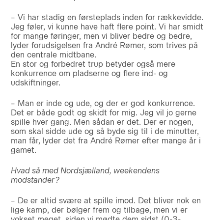
– Vi har stadig en førsteplads inden for rækkevidde.
Jeg føler, vi kunne have haft flere point. Vi har smidt
for mange føringer, men vi bliver bedre og bedre,
lyder forudsigelsen fra André Rømer, som trives på
den centrale midtbane.
En stor og forbedret trup betyder også mere
konkurrence om pladserne og flere ind- og
udskiftninger.
– Man er inde og ude, og der er god konkurrence.
Det er både godt og skidt for mig. Jeg vil jo gerne
spille hver gang. Men sådan er det. Der er nogen,
som skal sidde ude og så byde sig til i de minutter,
man får, lyder det fra André Rømer efter mange år i
gamet.
Hvad så med Nordsjælland, weekendens
modstander?
– De er altid svære at spille imod. Det bliver nok en
lige kamp, der bølger frem og tilbage, men vi er
vokset meget, siden vi mødte dem sidst (0-3-