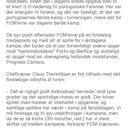
Aberdeen, inden det i dagens sidste opgave blev til
et klart 3-0-nederlag til portugisiske Farense. Her var
der energien til forskel, og det var tydeligt, at det var
portugisernes første kamp i turneringen, mens det for
FCM’erne var dagens fjerde kamp.
De syv point efterlader FCM’erne på en foreløbig
tredjeplads og med alt at spille for i lørdagens
kampe, der byder på et par forventeligt svære opgør
mod “hjemmeholdene” Porto og Benfica og slutteligt
et opgør mod en uberegnelig hollandsk modstander,
Progress Cantera.
Cheftræner Claus Therkildsen er fint tilfreds med det
foreløbige udbytte af turen:
– Det er rigtigt godt fodboldvejr hernede, små tyve
grader og det sportslige niveau er godt. Der bliver
spillet med masser af intensitet i opgørene, og
samtlige spillere har været i kamp på førstedagen. Vi
må foretage op til syv udskiftninger i kampene, men
da de er så korte (30 minutter, red.) har vi mest
skiftet ud mellem kampene, forklarer FCM-træneren.