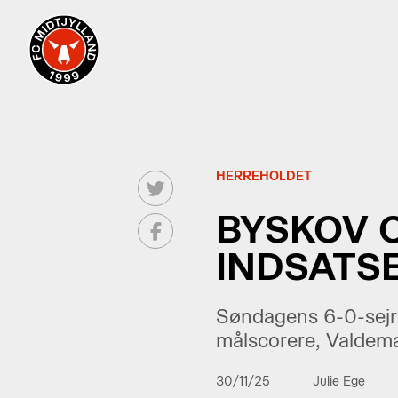
HERREHOLDET
BYSKOV 
INDSATS
Søndagens 6-0-sejr
målscorere, Valdema
30/11/25
Julie Ege