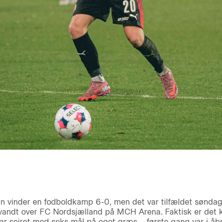
an vinder en fodboldkamp 6-0, men det var tilfældet sønda
 vandt over FC Nordsjælland på MCH Arena. Faktisk er det 
har sejret med seks mål på eget græs – første gang var i