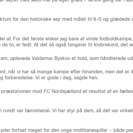
tum for den historiske sejr med målet til 6-0 og glædede 
el af. For det første elsker jeg bare at vinde fodboldkampe,
e to, er fedt. At det så også tangerer til klubrekord, det er 
m, oplevede Valdemar Byskov et hold, som håndterede udfor
lent, når vi har så mange kampe efter hinanden, men det er i
g forberedelse. Vi er gode i dag, sagde han.
præstationen mod FC Nordsjælland et resultat af en fælles i
n rundt var fænomenal. Vi har styr på dem, så det var virkel
der fortsat meget for den unge midtbanespiller – både per