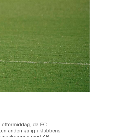
g eftermiddag, da FC
kun anden gang i klubbens
 åbningskampen mod AB