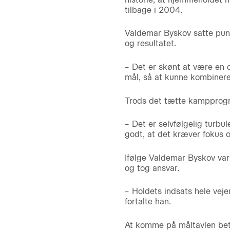
tilbage i 2004.
Valdemar Byskov satte punk
og resultatet.
– Det er skønt at være en d
mål, så at kunne kombinere d
Trods det tætte kampprogra
– Det er selvfølgelig turbu
godt, at det kræver fokus o
Ifølge Valdemar Byskov var 
og tog ansvar.
– Holdets indsats hele veje
fortalte han.
At komme på måltavlen bety