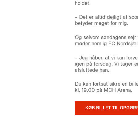
holdet.
– Det er altid dejligt at sc
betyder meget for mig.
Og selvom søndagens sejr v
møder nemlig FC Nordsjæll
– Jeg håber, at vi kan for
igen på torsdag. Vi tager e
afsluttede han.
Du kan fortsat sikre en bi
kl. 19.00 på MCH Arena.
KØB BILLET TIL OPGØR