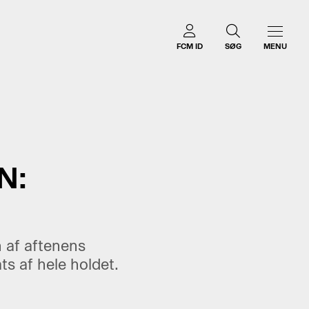
FCM ID
SØG
MENU
N:
 af aftenens
s af hele holdet.