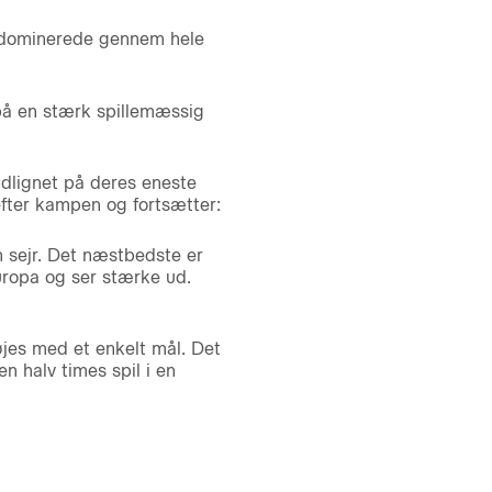
d dominerede gennem hele
på en stærk spillemæssig
 udlignet på deres eneste
fter kampen og fortsætter:
n sejr. Det næstbedste er
uropa og ser stærke ud.
øjes med et enkelt mål. Det
n halv times spil i en