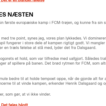
 Det er en blandet følelse
ES NÆSTEN
sin første europæiske kamp i FCM-trøjen, og kunne fra sin 
tår med tre point, synes jeg, vores plan lykkedes. Vi dominer
il fungerer i store dele af kampen rigtigt godt. Vi mangler
t er en træls følelse at stå med, lyder det fra Dalsgaard.
ogorets et hold, som var tilfredse med uafgjort. Således tra
ger af spillere på banen. Det brød rytmen for FCM, som alt
mule bedre til at holde tempoet oppe, når de gjorde alt for
cerne til at vinde kampen, erkender Henrik Dalsgaard og 
r, som gør, at vi ikke vinder.
 Det føles hårdt