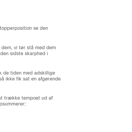
stopperposition se den
er dem, vi tør stå med dem
 den sidste skarphed i
k de tiden med adskillige
så ikke fik sat en afgørende
 at trække tempoet ud af
opsummerer: