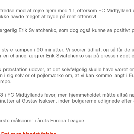
ilfredse med at rejse hjem med 1-1, eftersom FC Midtjyllan
kke havde meget at byde på rent offensivt.
ærgerlig Erik Sviatchenko, som dog også kunne se positivt 
 styre kampen i 90 minutter. Vi scorer tidligt, og så får de
r en chance, ærgrer Erik Sviatchenko sig på pressemødet e
 præstation udover, at det selvfølgelig skulle have været e
n i sig selv er et pejlemærke om, at vi kan komme langt i E
ampe.
-3 i FC Midtjyllands favør, men hjemmeholdet måtte altså n
inutter af Gustav Isaksen, inden bulgarerne udlignede efter e
rste målscorer i årets Europa League.