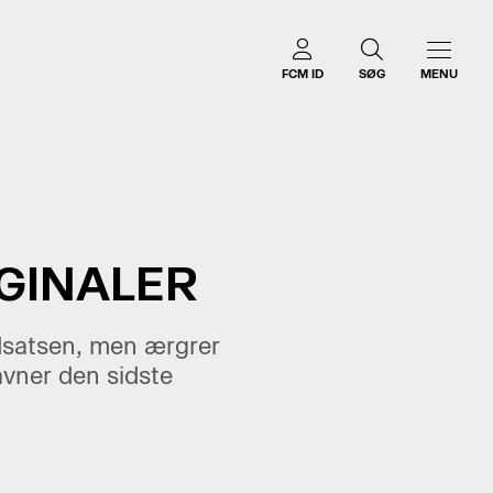
FCM ID
SØG
MENU
RGINALER
dsatsen, men ærgrer
avner den sidste