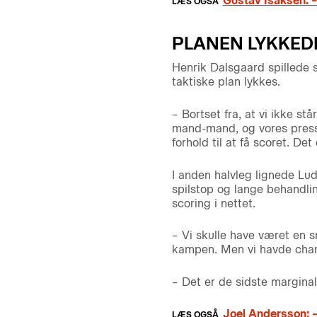
Gustav Isaksen: –
PLANEN LYKKED
Henrik Dalsgaard spillede 
taktiske plan lykkes.
– Bortset fra, at vi ikke s
mand-mand, og vores pressp
forhold til at få scoret. De
I anden halvleg lignede Lud
spilstop og lange behandlin
scoring i nettet.
– Vi skulle have været en s
kampen. Men vi havde chan
– Det er de sidste marginale
Joel Andersson: –