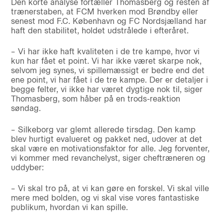
Den korte analyse fortæller Thomasberg og resten af
trænerstaben, at FCM hverken mod Brøndby eller
senest mod F.C. København og FC Nordsjælland har
haft den stabilitet, holdet udstrålede i efteråret.
– Vi har ikke haft kvaliteten i de tre kampe, hvor vi
kun har fået et point. Vi har ikke været skarpe nok,
selvom jeg synes, vi spillemæssigt er bedre end det
ene point, vi har fået i de tre kampe. Der er detaljer i
begge felter, vi ikke har været dygtige nok til, siger
Thomasberg, som håber på en trods-reaktion
søndag.
– Silkeborg var glemt allerede tirsdag. Den kamp
blev hurtigt evalueret og pakket ned, udover at det
skal være en motivationsfaktor for alle. Jeg forventer,
vi kommer med revanchelyst, siger cheftræneren og
uddyber:
– Vi skal tro på, at vi kan gøre en forskel. Vi skal ville
mere med bolden, og vi skal vise vores fantastiske
publikum, hvordan vi kan spille.