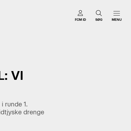
FCM ID
SØG
MENU
: VI
i runde 1.
idtjyske drenge