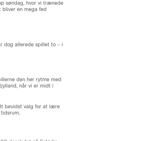
 op søndag, hvor vi trænede
t bliver en mega fed
dog allerede spillet to – i
pillerne den her rytme med
lland, når vi er midt i
t bevidst valg for at lære
 tidsrum.