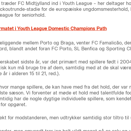
 træder FC Midtjylland ind i Youth League – her deltager 
ockoutrunde-stadie for de europæiske ungdomsmesterhold, h
League for seniorhold.
formatet i Youth League Domestic Champions Path
beliggende mellem Porto og Braga, venter FC Famalicão, der
jord, blandt andet foran FC Porto, SL Benfica og Sporting C
rskabet sidste år, var det primært med spillere født i 2004
tisk kun må bruge tre af dem, samtidig med at de skal vær
r i alderen 15 til 21, red.).
vor mange spillere, de kan have med fra det hold, der var m
ste sæson. Vi forventer at møde et hold med talentfulde fod
mtidig har de nogle dygtige individuelle spillere, som kende
 for opgøret.
t for modstanderen, men udtrykker samtidig stor tiltro til s