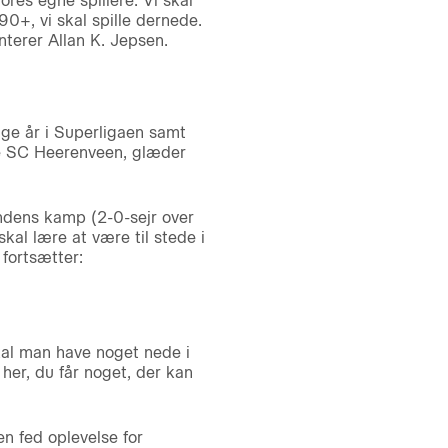
res egne spillere. Vi skal
90+, vi skal spille dernede.
interer Allan K. Jepsen.
ige år i Superligaen samt
e SC Heerenveen, glæder
endens kamp (2-0-sejr over
kal lære at være til stede i
 fortsætter:
kal man have noget nede i
her, du får noget, der kan
n fed oplevelse for