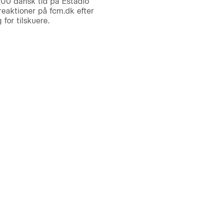
.00 dansk tid på Estádio
eaktioner på fcm.dk efter
for tilskuere.