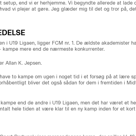
t setup, end vi er herhjemme. Vi begyndte allerede at lade
ad vi plejer at gøre. Jeg glæder mig til det og tror på, de
EDELSE
en i U19 Ligaen, ligger FCM nr. 1. De ældste akademister har 
ire – kampe mere end de nærmeste konkurrenter.
ler Allan K. Jepsen.
 have to kampe om ugen i noget tid i et forsøg på at lære s
håbentligt bliver det også sådan for dem i fremtiden i Midtjy
e kampe end de andre i U19 Ligaen, men det har været et hel
talt hele tiden at være klar til en ny kamp inden for et kort