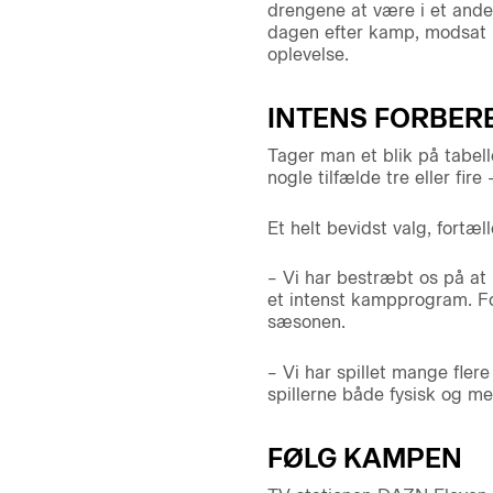
drengene at være i et ande
dagen efter kamp, modsat hv
oplevelse.
INTENS FORBER
Tager man et blik på tabell
nogle tilfælde tre eller f
Et helt bevidst valg, fortæl
– Vi har bestræbt os på at
et intenst kampprogram. For
sæsonen.
– Vi har spillet mange fler
spillerne både fysisk og men
FØLG KAMPEN