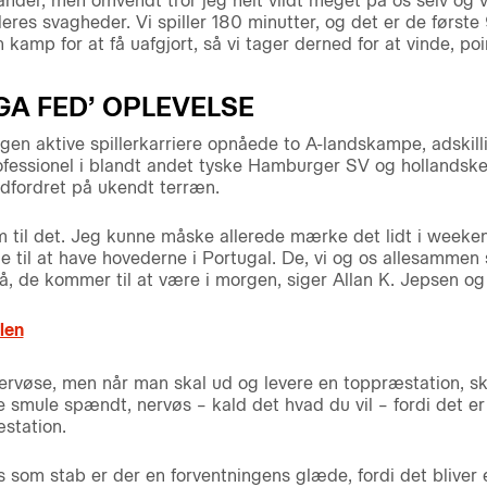
nder, men omvendt tror jeg helt vildt meget på os selv og vo
eres svagheder. Vi spiller 180 minutter, og det er de første 
n kamp for at få uafgjort, så vi tager derned for at vinde, po
GA FED’ OPLEVELSE
egen aktive spillerkarriere opnåede to A-landskampe, adskill
fessionel i blandt andet tyske Hamburger SV og hollandsk
e udfordret på ukendt terræn.
rem til det. Jeg kunne måske allerede mærke det lidt i week
e til at have hovederne i Portugal. De, vi og os allesammen s
på, de kommer til at være i morgen, siger Allan K. Jepsen og
len
nervøse, men når man skal ud og levere en toppræstation, s
e smule spændt, nervøs – kald det hvad du vil – fordi det er 
station.
som stab er der en forventningens glæde, fordi det bliver e