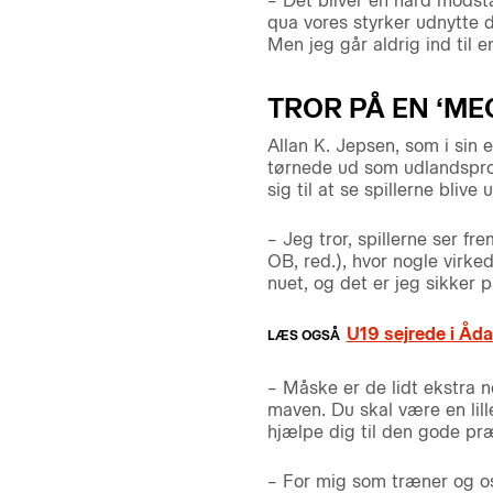
– Det bliver en hård modsta
qua vores styrker udnytte d
Men jeg går aldrig ind til e
TROR PÅ EN ‘ME
Allan K. Jepsen, som i sin 
tørnede ud som udlandspro
sig til at se spillerne bliv
– Jeg tror, spillerne ser f
OB, red.), hvor nogle virked
nuet, og det er jeg sikker 
U19 sejrede i Åda
– Måske er de lidt ekstra 
maven. Du skal være en lill
hjælpe dig til den gode præ
– For mig som træner og os 