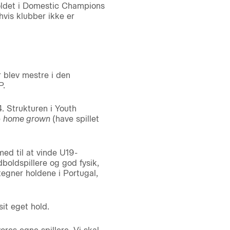
holdet i Domestic Champions
vis klubber ikke er
 blev mestre i den
P.
. Strukturen i Youth
e
home grown
(have spillet
ed til at vinde U19-
boldspillere og god fysik,
tegner holdene i Portugal,
it eget hold.