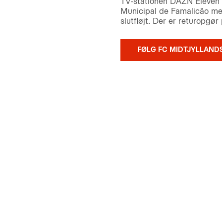
TV-stationen DAZN Eleven S
Municipal de Famalicão me
slutfløjt. Der er returopgø
FØLG FC MIDTJYLLAND