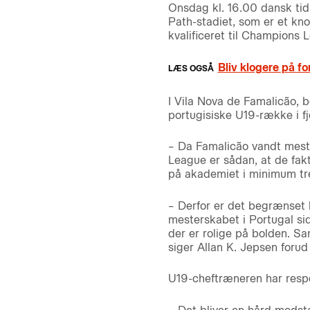
Onsdag kl. 16.00 dansk tid
Path-stadiet, som er et kn
kvalificeret til Champions 
Bliv klogere på 
I Vila Nova de Famalicão, 
portugisiske U19-række i f
– Da Famalicão vandt meste
League er sådan, at de fak
på akademiet i minimum tre å
– Derfor er det begrænset h
mesterskabet i Portugal sid
der er rolige på bolden. Sa
siger Allan K. Jepsen forud
U19-cheftræneren har respek