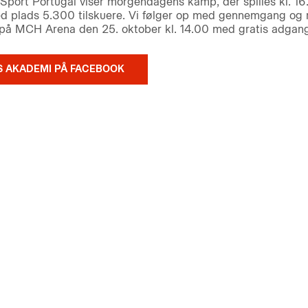
port Portugal viser morgendagens kamp, der spilles kl. 16
d plads 5.300 tilskuere. Vi følger op med gennemgang og r
r på MCH Arena den 25. oktober kl. 14.00 med gratis adgang 
S AKADEMI PÅ FACEBOOK