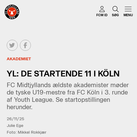
FCM ID
SØG
MENU
AKADEMIET
YL: DE STARTENDE 11 I KÖLN
FC Midtjyllands ældste akademister møder
de tyske U19-mestre fra FC Köln i 3. runde
af Youth League. Se startopstillingen
herunder.
26/11/25
Julie Ege
Foto: Mikkel Rokkjær