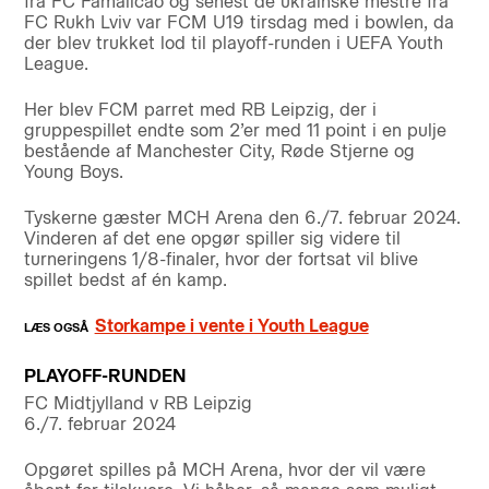
fra FC Famalicão og senest de ukrainske mestre fra
FC Rukh Lviv var FCM U19 tirsdag med i bowlen, da
der blev trukket lod til playoff-runden i UEFA Youth
League.
Her blev FCM parret med RB Leipzig, der i
gruppespillet endte som 2’er med 11 point i en pulje
bestående af Manchester City, Røde Stjerne og
Young Boys.
Tyskerne gæster MCH Arena den 6./7. februar 2024.
Vinderen af det ene opgør spiller sig videre til
turneringens 1/8-finaler, hvor der fortsat vil blive
spillet bedst af én kamp.
Storkampe i vente i Youth League
PLAYOFF-RUNDEN
FC Midtjylland v RB Leipzig
6./7. februar 2024
Opgøret spilles på MCH Arena, hvor der vil være