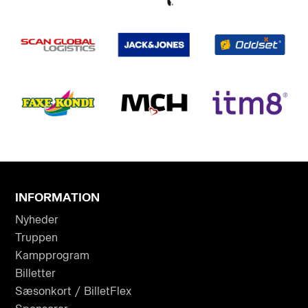
INFORMATION
Nyheder
Truppen
Kampprogram
Billetter
Sæsonkort / BilletFlex