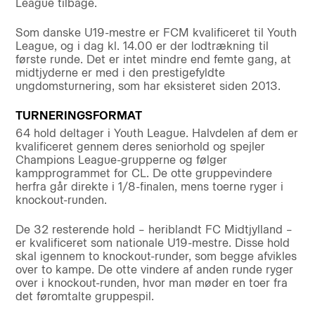
League tilbage.
Som danske U19-mestre er FCM kvalificeret til Youth
League, og i dag kl. 14.00 er der lodtrækning til
første runde. Det er intet mindre end femte gang, at
midtjyderne er med i den prestigefyldte
ungdomsturnering, som har eksisteret siden 2013.
TURNERINGSFORMAT
64 hold deltager i Youth League. Halvdelen af dem er
kvalificeret gennem deres seniorhold og spejler
Champions League-grupperne og følger
kampprogrammet for CL. De otte gruppevindere
herfra går direkte i 1/8-finalen, mens toerne ryger i
knockout-runden.
De 32 resterende hold – heriblandt FC Midtjylland –
er kvalificeret som nationale U19-mestre. Disse hold
skal igennem to knockout-runder, som begge afvikles
over to kampe. De otte vindere af anden runde ryger
over i knockout-runden, hvor man møder en toer fra
det føromtalte gruppespil.