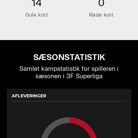
14
0
Gule kort
Røde kort
SÆSONSTATISTIK
Samlet kampstatistik for spilleren i
sæsonen i 3F Superliga