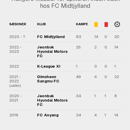
hos FC Midtjylland
SÆSONER
KLUB
KAMPE
2023 - ?
FC Midtjylland
83
14
0
20
2022 -
Jeonbuk
25
2
0
14
2023
Hyundai Motors
FC
2022
K-League XI
1
0
0
1
2021 -
Gimcheon
49
4
0
22
2022
Sangmu FC
(udlånt)
2020 -
Jeonbuk
34
1
1
8
2021
Hyundai Motors
FC
2019
FC Anyang
34
4
1
14