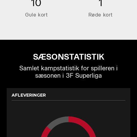
10
1
Gule kort
Røde kort
SÆSONSTATISTIK
Samlet kampstatistik for spilleren i
sæsonen i 3F Superliga