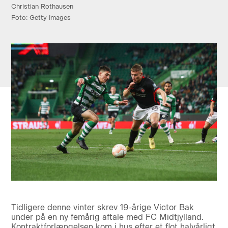
Christian Rothausen
Foto: Getty Images
Tidligere denne vinter skrev 19-årige Victor Bak
under på en ny femårig aftale med FC Midtjylland.
Kontraktforlængelsen kom i hus efter et flot halvårligt