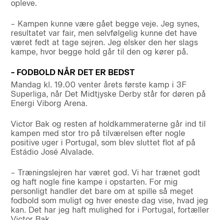
opleve.
– Kampen kunne være gået begge veje. Jeg synes,
resultatet var fair, men selvfølgelig kunne det have
været fedt at tage sejren. Jeg elsker den her slags
kampe, hvor begge hold går til den og kører på.
– FODBOLD NÅR DET ER BEDST
Mandag kl. 19.00 venter årets første kamp i 3F
Superliga, når Det Midtjyske Derby står for døren på
Energi Viborg Arena.
Victor Bak og resten af holdkammeraterne går ind til
kampen med stor tro på tilværelsen efter nogle
positive uger i Portugal, som blev sluttet flot af på
Estádio José Alvalade.
– Træningslejren har været god. Vi har trænet godt
og haft nogle fine kampe i opstarten. For mig
personligt handler det bare om at spille så meget
fodbold som muligt og hver eneste dag vise, hvad jeg
kan. Det har jeg haft mulighed for i Portugal, fortæller
Victor Bak.