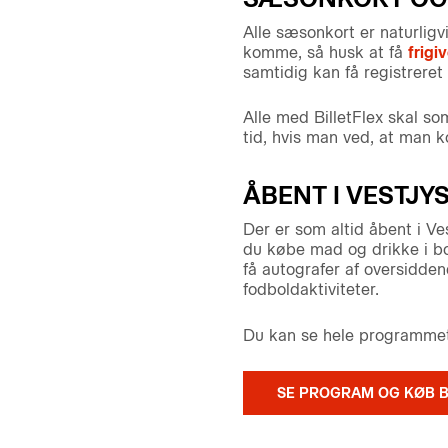
Alle sæsonkort er naturlig
komme, så husk at få
frigi
samtidig kan få registrere
Alle med BilletFlex skal som 
tid, hvis man ved, at man k
ÅBENT I VESTJ
Der er som altid åbent i V
du købe mad og drikke i b
få autografer af oversidde
fodboldaktiviteter.
Du kan se hele programmet 
SE PROGRAM OG KØB B