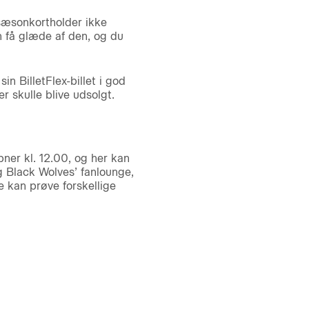
 sæsonkortholder ikke
n få glæde af den, og du
in BilletFlex-billet i god
r skulle blive udsolgt.
ner kl. 12.00, og her kan
 Black Wolves’ fanlounge,
 kan prøve forskellige