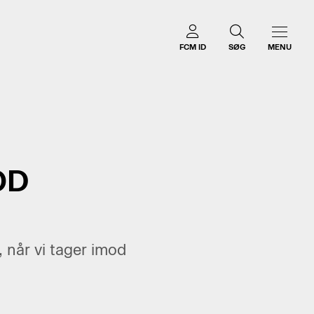
FCM ID
SØG
MENU
OD
 når vi tager imod