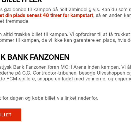
vis gældende til kampen på helt almindelig vis. Kan du som
vet din plads senest 48 timer før kampstart
, så en anden ka
t et fremmøde.
altid trække billet til kampen. Vi opfordrer til at få trukket s
ommer til kampen, da vi ikke kan garantere en plads, hvis de
YSK BANK FANZONEN
estjysk Bank Fanzonen foran MCH Arena inden kampen. Vi åb
oderne på C.C. Contractor-tribunen, besøge Ulveshoppen og
nde FCM-spillere, snuppe en fadøl med vennerne, og ungerne
for dagen og købe billet via linket nedenfor.
ILLET