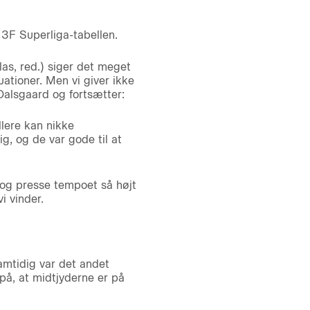
 3F Superliga-tabellen.
llas, red.) siger det meget
uationer. Men vi giver ikke
 Dalsgaard og fortsætter:
llere kan nikke
g, og de var gode til at
en og presse tempoet så højt
i vinder.
amtidig var det andet
på, at midtjyderne er på