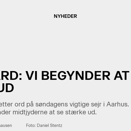
NYHEDER
D: VI BEGYNDER AT
UD
ter ord på søndagens vigtige sejr i Aarhus.
nder midtjyderne at se stærke ud.
hausen
Foto: Daniel Stentz