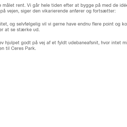
e målet rent. Vi går hele tiden efter at bygge på med de id
 på vejen, siger den vikarierende anfører og fortsætter:
itet, og selvfølgelig vil vi gerne have endnu flere point og ko
er at se stærke ud.
v hjulpet godt på vej af et fyldt udebaneafsnit, hvor intet
n til Ceres Park.