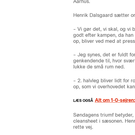
Aarhus.
Henrik Dalsgaard sætter or
– Vi gør det, vi skal, og vi 
godt efter kampen, da han fo
op, bliver ved med at presse
– Jeg synes, det er fuldt fo
genkendende til, hvor svært
lukke de små rum ned.
– 2. halvleg bliver lidt for 
op, som vi overhovedet kan. 
Alt om 1-0-sejren:
Søndagens triumf betyder, 
cleansheet i sæsonen. Henr
rette vej.