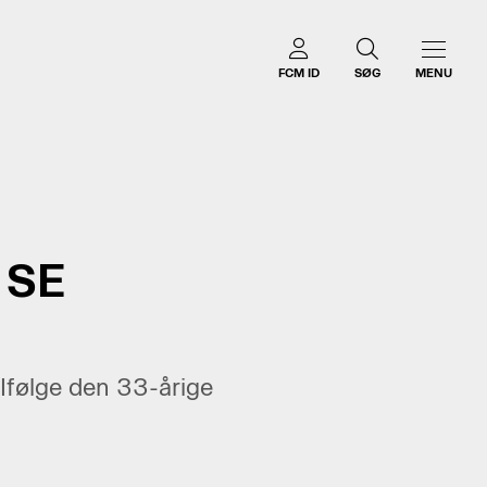
FCM ID
SØG
MENU
 SE
 Ifølge den 33-årige