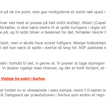
d på de tre point, som gav midtjyderne et solidt nøk opad i
bliver ved med at presse på helt indtil slutfløjt. Albert (Cape
rtæller, vi skal være bedre til at spille hurtigere i nogle sit
 på, og til sidst bliver vi belønnet for det, fortæller Henrik
rtjent, men vi skulle have scoret tidligere. Mange fodboldspi
 det kan være at spille i overtal så lang tid. AGF pakkede si
rodet i forhold til det, vi gerne vil. Vi prøver at tage styring
Vi skaber rigeligt med chancer, og det er fuldt fortjent, at v
 Vigtige tre point i Aarhus
at holdet nu er ubesejrede i seks kampe, mens 1-0-sejren s
ik Dalsgaard ser præstationen i Aarhus som endnu et tegn 