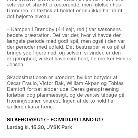
selv været stærkt præsterende, men følelsen hos
træneren, er faktisk at holdet endnu ikke har ramt
det højeste niveau:
– Kampen i Brøndby (4-1 sejr, red.) var sæsonens
bedste præstation. Det var der, hvor vi havde den
længste periode med godt spil, men også i den var
der perioder med udfald. Det bestræber vi os på at
bringe yderligere ned, og selvom vi vinder, er den
ærgerrighed, vi skal have som hold, bemærker Henrik
Jensen.
Skadesituationen er uændret, hvilket betyder at
Oscar Fraulo, Victor Bak, William Akpan og Tobias
Damtoft fortsat sidder ude. Deres genoptræning
forløber dog planmæssigt, og de ventes tilbage på
træningsbanen snarest. Ingen af de to hold har
spillere i karantæne.
SILKEBORG U17 – FC MIDTJYLLAND U17
Lørdag kl. 15.30, JYSK Park