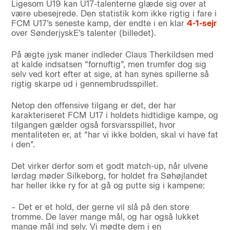
Ligesom U19 kan U17-talenterne glæde sig over at
være ubesejrede. Den statistik kom ikke rigtig i fare i
FCM U17’s seneste kamp, der endte i en klar
4-1-sejr
over SønderjyskE’s talenter (billedet).
På ægte jysk maner indleder Claus Therkildsen med
at kalde indsatsen “fornuftig”, men trumfer dog sig
selv ved kort efter at sige, at han synes spillerne så
rigtig skarpe ud i gennembrudsspillet.
Netop den offensive tilgang er det, der har
karakteriseret FCM U17 i holdets hidtidige kampe, og
tilgangen gælder også forsvarsspillet, hvor
mentaliteten er, at “har vi ikke bolden, skal vi have fat
i den”.
Det virker derfor som et godt match-up, når ulvene
lørdag møder Silkeborg, for holdet fra Søhøjlandet
har heller ikke ry for at gå og putte sig i kampene:
– Det er et hold, der gerne vil slå på den store
tromme. De laver mange mål, og har også lukket
mange mål ind selv. Vi mødte dem i en