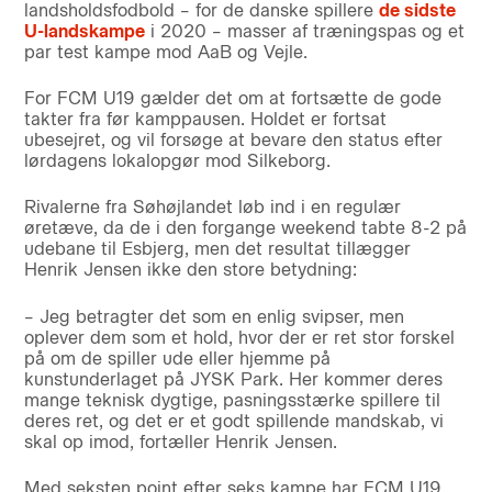
landsholdsfodbold – for de danske spillere
de sidste
U-landskampe
i 2020 – masser af træningspas og et
par test kampe mod AaB og Vejle.
For FCM U19 gælder det om at fortsætte de gode
takter fra før kamppausen. Holdet er fortsat
ubesejret, og vil forsøge at bevare den status efter
lørdagens lokalopgør mod Silkeborg.
Rivalerne fra Søhøjlandet løb ind i en regulær
øretæve, da de i den forgange weekend tabte 8-2 på
udebane til Esbjerg, men det resultat tillægger
Henrik Jensen ikke den store betydning:
– Jeg betragter det som en enlig svipser, men
oplever dem som et hold, hvor der er ret stor forskel
på om de spiller ude eller hjemme på
kunstunderlaget på JYSK Park. Her kommer deres
mange teknisk dygtige, pasningsstærke spillere til
deres ret, og det er et godt spillende mandskab, vi
skal op imod, fortæller Henrik Jensen.
Med seksten point efter seks kampe har FCM U19