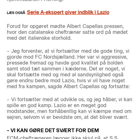
Serie A-ekspert giver indblik i Lazio
Forud for opgøret mødte Albert Capellas pressen,
hvor den catalanske cheftræner satte ord på mødet
med det italienske storhold.
– Jeg forventer, at vi fortsætter med de gode ting, vi
gjorde mod FC Nordsjælland. Her var vi aggressive,
pressede fremad og havde god kvalitet på bolden
samt stod tæt sammen i kæderne. Det er noget, vi
skal fortsætte med og med al sandsynlighed også
gøre endnu bedre mod Lazio, hvis vi vil have noget
med fra kampen, sagde Albert Capellas og fortsatte:
– Vi fortsætter med at udvikle os, og jeg håber, vi kan
spille en god kamp. Lazio er en meget god
modstander, men forhåbentlig kan vi kæmpe med om
sejren, selvom vi er bevidste om, at det bliver svært.
– VI KAN GØRE DET SVÆRT FOR DEM
FCM-cheftræneren lægger ikke skjul på, at S.S.