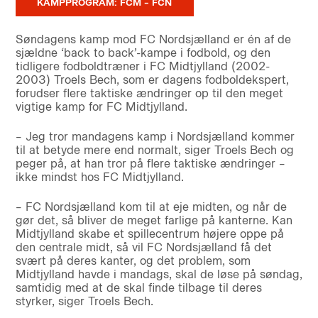
KAMPPROGRAM: FCM – FCN
Søndagens kamp mod FC Nordsjælland er én af de
sjældne ‘back to back’-kampe i fodbold, og den
tidligere fodboldtræner i FC Midtjylland (2002-
2003) Troels Bech, som er dagens fodboldekspert,
forudser flere taktiske ændringer op til den meget
vigtige kamp for FC Midtjylland.
– Jeg tror mandagens kamp i Nordsjælland kommer
til at betyde mere end normalt, siger Troels Bech og
peger på, at han tror på flere taktiske ændringer –
ikke mindst hos FC Midtjylland.
– FC Nordsjælland kom til at eje midten, og når de
gør det, så bliver de meget farlige på kanterne. Kan
Midtjylland skabe et spillecentrum højere oppe på
den centrale midt, så vil FC Nordsjælland få det
svært på deres kanter, og det problem, som
Midtjylland havde i mandags, skal de løse på søndag,
samtidig med at de skal finde tilbage til deres
styrker, siger Troels Bech.