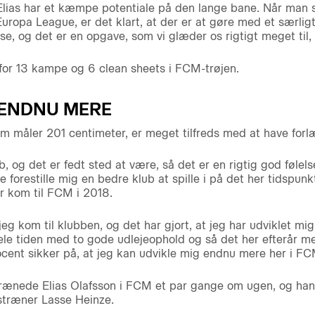
 Elias har et kæmpe potentiale på den lange bane. Når man s
uropa League, er det klart, at der er at gøre med et særligt 
e, og det er en opgave, som vi glæder os rigtigt meget til
 for 13 kampe og 6 clean sheets i FCM-trøjen.
G ENDNU MERE
 måler 201 centimeter, er meget tilfreds med at have forl
b, og det er fedt sted at være, så det er en rigtig god følel
 forestille mig en bedre klub at spille i på det her tidspunkt
r kom til FCM i 2018.
jeg kom til klubben, og det har gjort, at jeg har udviklet
hele tiden med to gode udlejeophold og så det her efterår 
ent sikker på, at jeg kan udvikle mig endnu mere her i FCM
trænede Elias Olafsson i FCM et par gange om ugen, og ha
ræner Lasse Heinze.