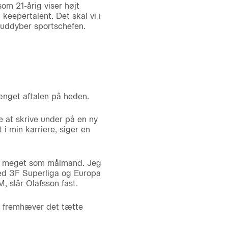
om 21-årig viser højt
keepertalent. Det skal vi i
, uddyber sportschefen.
ænget aftalen på heden.
se at skrive under på en ny
 i min karriere, siger en
 mig meget som målmand. Jeg
med 3F Superliga og Europa
, slår Olafsson fast.
n fremhæver det tætte