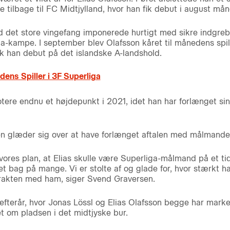
e tilbage til FC Midtjylland, hvor han fik debut i august mån
 det store vingefang imponerede hurtigt med sikre indgreb i
ga-kampe. I september blev Olafsson kåret til månedens spil
k han debut på det islandske A-landshold.
ens Spiller i 3F Superliga
ere endnu et højdepunkt i 2021, idet han har forlænget sin 
n glæder sig over at have forlænget aftalen med målmande
 vores plan, at Elias skulle være Superliga-målmand på et t
 bag på mange. Vi er stolte af og glade for, hvor stærkt han
trakten med ham, siger Svend Graversen.
 efterår, hvor Jonas Lössl og Elias Olafsson begge har mark
t om pladsen i det midtjyske bur.