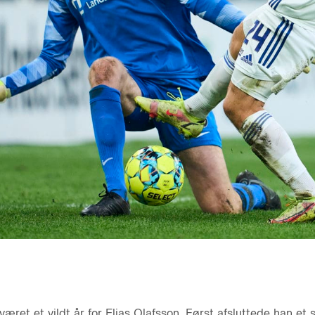
et et vildt år for Elias Olafsson. Først afsluttede han et 