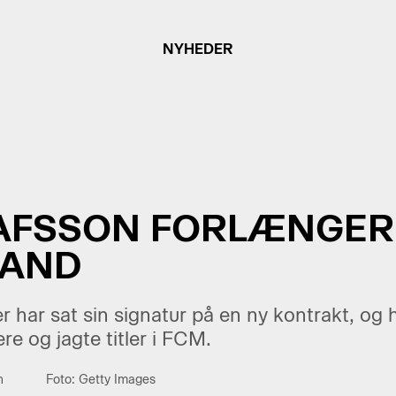
NYHEDER
LAFSSON FORLÆNGER
LAND
 har sat sin signatur på en ny kontrakt, og h
re og jagte titler i FCM.
n
Foto: Getty Images