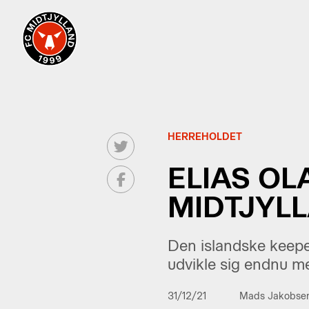
HERREHOLDET
ELIAS O
MIDTJYL
Den islandske keeper
udvikle sig endnu me
31/12/21
Mads Jakobse