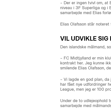
– Der er ingen tvivl om, at
niveau i 3F Superliga og i E
samarbejde med Elias forløs
Elias Olafsson står noteret
VIL UDVIKLE SI
Den islandske målmand, som
– FC Midtjylland er min klu
kontrakt her. Jeg kunne ikke
smilende Elias Olafsson, de
– Vi lagde en god plan, da 
har fået nye udfordringer 
League, men jeg er 100 proc
Under de to udlejeophold 
samarbejde med målmandst