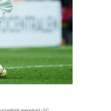
succesfuldt lejeophold i FC