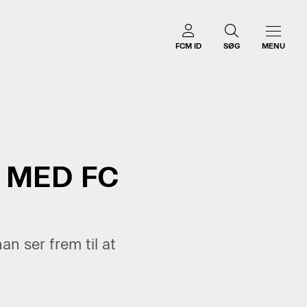
FCM ID
SØG
MENU
 MED FC
an ser frem til at