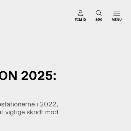
FCM ID
SØG
MENU
ON 2025:
æstationerne i 2022,
t vigtige skridt mod