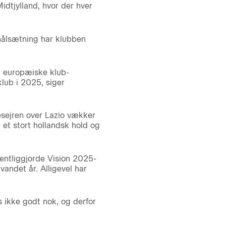
idtjylland, hvor der hver
målsætning har klubben
n europæiske klub-
lub i 2025, siger
esejren over Lazio vækker
et stort hollandsk hold og
fentliggjorde Vision 2025-
andet år. Alligevel har
is ikke godt nok, og derfor