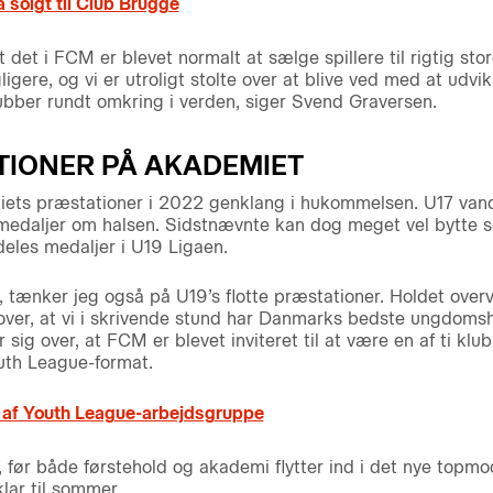
solgt til Club Brugge
t det i FCM er blevet normalt at sælge spillere til rigtig st
ligere, og vi er utroligt stolte over at blive ved med at udvi
lubber rundt omkring i verden, siger Svend Graversen.
TIONER PÅ AKADEMIET
ets præstationer i 2022 genklang i hukommelsen. U17 vand
edaljer om halsen. Sidstnævnte kan dog meget vel bytte s
deles medaljer i U19 Ligaen.
tænker jeg også på U19’s flotte præstationer. Holdet overvi
e over, at vi i skrivende stund har Danmarks bedste ungdoms
sig over, at FCM er blevet inviteret til at være en af ti klu
outh League-format.
l af Youth League-arbejdsgruppe
r, før både førstehold og akademi flytter ind i det nye top
lar til sommer.