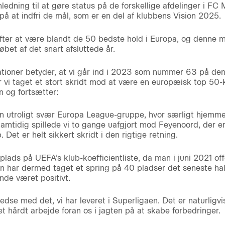
dning til at gøre status på de forskellige afdelinger i FC M
å at indfri de mål, som er en del af klubbens Vision 2025.
fter at være blandt de 50 bedste hold i Europa, og denne 
løbet af det snart afsluttede år.
tioner betyder, at vi går ind i 2023 som nummer 63 på de
r vi taget et stort skridt mod at være en europæisk top 50-k
 og fortsætter:
a en utroligt svær Europa League-gruppe, hvor særligt hjemm
mtidig spillede vi to gange uafgjort mod Feyenoord, der er 
 Det er helt sikkert skridt i den rigtige retning.
plads på UEFA’s klub-koefficientliste, da man i juni 2021 of
 har dermed taget et spring på 40 pladser det seneste halv
nde været positivt.
lfredse med det, vi har leveret i Superligaen. Det er naturligv
et hårdt arbejde foran os i jagten på at skabe forbedringer.