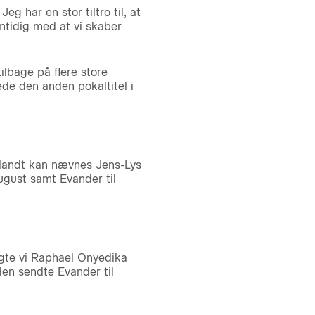
eg har en stor tiltro til, at
samtidig med at vi skaber
ilbage på flere store
ede den anden pokaltitel i
iblandt kan nævnes Jens-Lys
ugust samt Evander til
olgte vi Raphael Onyedika
den sendte Evander til