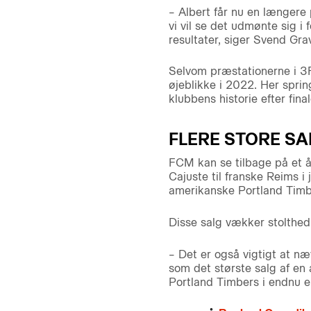
– Albert får nu en længere pe
vi vil se det udmønte sig i 
resultater, siger Svend Gra
Selvom præstationerne i 3F 
øjeblikke i 2022. Her sprin
klubbens historie efter fina
FLERE STORE SA
FCM kan se tilbage på et år
Cajuste til franske Reims i
amerikanske Portland Timbe
Disse salg vækker stolthed
– Det er også vigtigt at næ
som det største salg af en 
Portland Timbers i endnu en