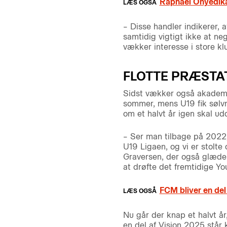
Raphael Onyedika 
– Disse handler indikerer, a
samtidig vigtigt ikke at neg
vækker interesse i store k
FLOTTE PRÆSTA
Sidst vækker også akademi
sommer, mens U19 fik sølvm
om et halvt år igen skal ud
– Ser man tilbage på 2022, 
U19 Ligaen, og vi er stolt
Graversen, der også glæder 
at drøfte det fremtidige Y
FCM bliver en de
Nu går der knap et halvt å
en del af Vision 2025 står k