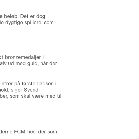
ore beløb. Det er dog
kle dygtige spillere, som
t bronzemedaljer i
ølv ud med guld, når der
ntrer på førstepladsen i
hold, siger Svend
bber, som skal være med til
moderne FCM-hus, der som