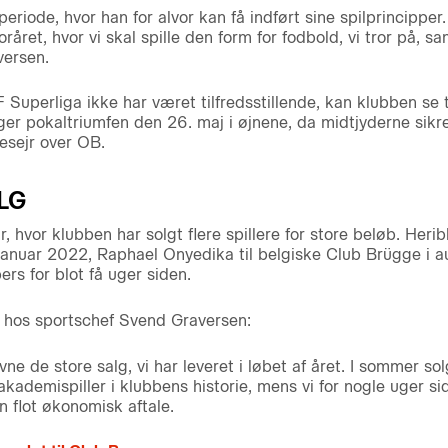
riode, hvor han for alvor kan få indført sine spilprincipper. J
foråret, hvor vi skal spille den form for fodbold, vi tror på, 
versen.
Superliga ikke har været tilfredsstillende, kan klubben se t
ger pokaltriumfen den 26. maj i øjnene, da midtjyderne sikr
lesejr over OB.
LG
, hvor klubben har solgt flere spillere for store beløb. Her
 januar 2022, Raphael Onyedika til belgiske Club Brügge i a
rs for blot få uger siden.
 hos sportschef Svend Graversen:
vne de store salg, vi har leveret i løbet af året. I sommer s
akademispiller i klubbens historie, mens vi for nogle uger si
 flot økonomisk aftale.