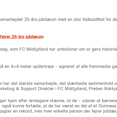
samarbejdet 25-års jubilæum med en stor fodboldfest for d
fejrer 25-års jubilæum
dag, som FC Midtjylland har ambitioner om at gøre historisk
å en 4×4 meter spillertrøje – signeret af alle fremmødte gæ
 vi har det største samarbejde, det stærkeste sammenhold og
eting & Support Direktør i FC Midtjylland, Preben Rokkjær
tager hjem efter lørdagens stævne, vil de – udover at børnene
 også kunne fortælle, at de har været en del af et Guinnes
jagter en rekord, men hver enkelte person der fejrer jubi