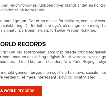
e bag rekordforsøget. Klubben flyver blandt andet en kontro
lt forløber på korrekt vis.
n bare lige gør. Der er en masse formaliteter, som skal ove
 selektering. Derfor håber vi også, så mange som muligt har l
s signatur på trøjen lørdag, fortæller Preben Rokkjær.
WORLD RECORDS
fugl? Det var spørgsmålet, som inspirerede grundlæggelsen
artende med en enkelt bog udgivet fra et værelse over en g
ti-mediebrand med kontorer i London, New York, Beijing, Toky
 indhold gennem bøger, men også via tv-shows, sociale med
e verden til et mere interessant, sjovt og positivt sted.
SS WORLD RECORDS