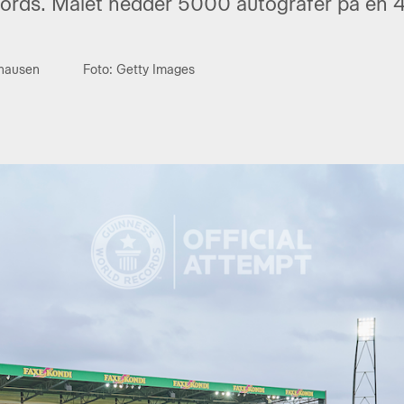
ords. Målet hedder 5000 autografer på en 
thausen
Foto: Getty Images