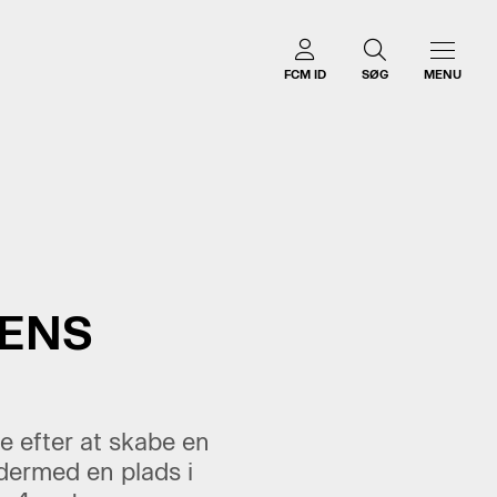
FCM ID
SØG
MENU
GENS
e efter at skabe en
 dermed en plads i