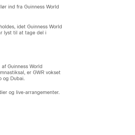
llør ind fra Guinness World
rholdes, idet Guinness World
yst til at tage del i
 af Guinness World
ymnastiksal, er GWR vokset
o og Dubai.
ier og live-arrangementer.