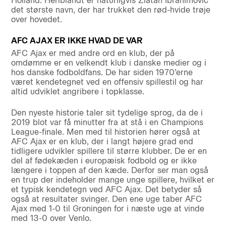
Holland. Heriblandt er naturligvis Zlatan Ibrahimovic
det største navn, der har trukket den rød-hvide trøje
over hovedet.
AFC AJAX ER IKKE HVAD DE VAR
AFC Ajax er med andre ord en klub, der på
omdømme er en velkendt klub i danske medier og i
hos danske fodboldfans. De har siden 1970’erne
været kendetegnet ved en offensiv spillestil og har
altid udviklet angribere i topklasse.
Den nyeste historie taler sit tydelige sprog, da de i
2019 blot var få minutter fra at stå i en Champions
League-finale. Men med til historien hører også at
AFC Ajax er en klub, der i langt højere grad end
tidligere udvikler spillere til større klubber. De er en
del af fødekæden i europæisk fodbold og er ikke
længere i toppen af den kæde. Derfor ser man også
en trup der indeholder mange unge spillere, hvilket er
et typisk kendetegn ved AFC Ajax. Det betyder så
også at resultater svinger. Den ene uge taber AFC
Ajax med 1-0 til Groningen for i næste uge at vinde
med 13-0 over Venlo.