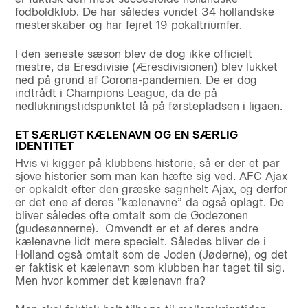
fodboldklub. De har således vundet 34 hollandske
mesterskaber og har fejret 19 pokaltriumfer.
I den seneste sæson blev de dog ikke officielt
mestre, da Eresdivisie (Æresdivisionen) blev lukket
ned på grund af Corona-pandemien. De er dog
indtrådt i Champions League, da de på
nedlukningstidspunktet lå på førstepladsen i ligaen.
ET SÆRLIGT KÆLENAVN OG EN SÆRLIG
IDENTITET
Hvis vi kigger på klubbens historie, så er der et par
sjove historier som man kan hæfte sig ved. AFC Ajax
er opkaldt efter den græske sagnhelt Ajax, og derfor
er det ene af deres ”kælenavne” da også oplagt. De
bliver således ofte omtalt som de Godezonen
(gudesønnerne). Omvendt er et af deres andre
kælenavne lidt mere specielt. Således bliver de i
Holland også omtalt som de Joden (Jøderne), og det
er faktisk et kælenavn som klubben har taget til sig.
Men hvor kommer det kælenavn fra?