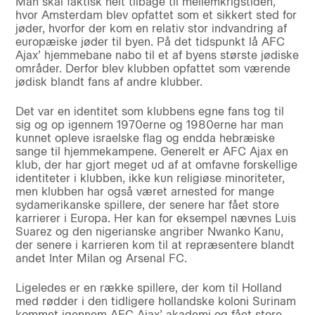
Man skal faktisk helt tilbage til mellemkrigstiden,
hvor Amsterdam blev opfattet som et sikkert sted for
jøder, hvorfor der kom en relativ stor indvandring af
europæiske jøder til byen. På det tidspunkt lå AFC
Ajax’ hjemmebane nabo til et af byens største jødiske
områder. Derfor blev klubben opfattet som værende
jødisk blandt fans af andre klubber.
Det var en identitet som klubbens egne fans tog til
sig og op igennem 1970erne og 1980erne har man
kunnet opleve israelske flag og endda hebræiske
sange til hjemmekampene. Generelt er AFC Ajax en
klub, der har gjort meget ud af at omfavne forskellige
identiteter i klubben, ikke kun religiøse minoriteter,
men klubben har også været arnested for mange
sydamerikanske spillere, der senere har fået store
karrierer i Europa. Her kan for eksempel nævnes Luis
Suarez og den nigerianske angriber Nwanko Kanu,
der senere i karrieren kom til at repræsentere blandt
andet Inter Milan og Arsenal FC.
Ligeledes er en række spillere, der kom til Holland
med rødder i den tidligere hollandske koloni Surinam
kommet igennem AFC Ajax’ akademi og fået store