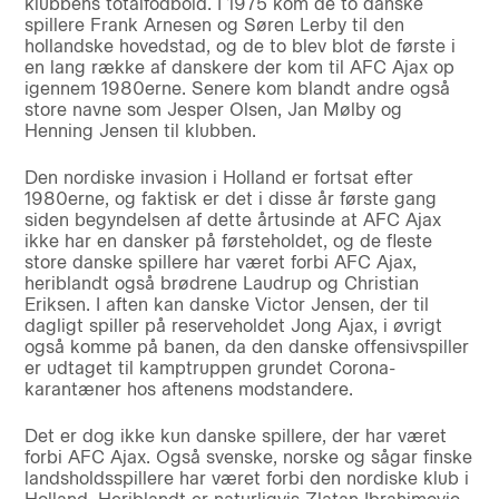
klubbens totalfodbold. I 1975 kom de to danske
spillere Frank Arnesen og Søren Lerby til den
hollandske hovedstad, og de to blev blot de første i
en lang række af danskere der kom til AFC Ajax op
igennem 1980erne. Senere kom blandt andre også
store navne som Jesper Olsen, Jan Mølby og
Henning Jensen til klubben.
Den nordiske invasion i Holland er fortsat efter
1980erne, og faktisk er det i disse år første gang
siden begyndelsen af dette årtusinde at AFC Ajax
ikke har en dansker på førsteholdet, og de fleste
store danske spillere har været forbi AFC Ajax,
heriblandt også brødrene Laudrup og Christian
Eriksen. I aften kan danske Victor Jensen, der til
dagligt spiller på reserveholdet Jong Ajax, i øvrigt
også komme på banen, da den danske offensivspiller
er udtaget til kamptruppen grundet Corona-
karantæner hos aftenens modstandere.
Det er dog ikke kun danske spillere, der har været
forbi AFC Ajax. Også svenske, norske og sågar finske
landsholdsspillere har været forbi den nordiske klub i