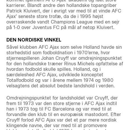
karrierer. Blandt andre den hollandske topangriber
Patrick Kluivert, der i øvrigt var med til at vinde AFC
Ajax’ seneste store trofæ, da de i 1995 højst
overraskende vandt Champions League med en sejr
på 1-0 over Juventus FC på mål af netop Kluivert.
DEN NORDISKE VINKEL
Såvel klubben AFC Ajax som selve Holland havde sin
storhedstid som fodboldnation i 1970’erne, hvor
stjernespilleren Johan Cruyff var omdrejningspunktet
for den hollandske træner Rinus Michels opfattelse af
hvordan fodbold skulle spilles. Holland, og i
særdeleshed AFC Ajax, udviklede konceptet
Totalfodbold og var i årene mellem 1974 og 1980
velsagtens det absolut bedste landshold i verden.
Omdrejningspunktet for landsholdet var Cruyff, der
frem til 1973 var den store stjerne i AFC Ajax indtil
han i 1973 tog til FC Barcelona og var med til at
forvandle den klub til en europæisk mastodont. Efter
Cruyff forlod AFC Ajax var det et par mere nordisk
klingende navne, der var med til at promovere