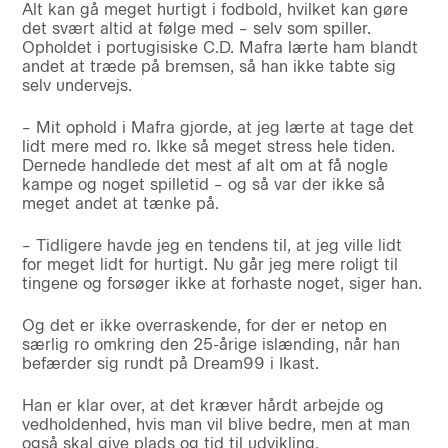
Alt kan gå meget hurtigt i fodbold, hvilket kan gøre
det svært altid at følge med – selv som spiller.
Opholdet i portugisiske C.D. Mafra lærte ham blandt
andet at træde på bremsen, så han ikke tabte sig
selv undervejs.
– Mit ophold i Mafra gjorde, at jeg lærte at tage det
lidt mere med ro. Ikke så meget stress hele tiden.
Dernede handlede det mest af alt om at få nogle
kampe og noget spilletid – og så var der ikke så
meget andet at tænke på.
– Tidligere havde jeg en tendens til, at jeg ville lidt
for meget lidt for hurtigt. Nu går jeg mere roligt til
tingene og forsøger ikke at forhaste noget, siger han.
Og det er ikke overraskende, for der er netop en
særlig ro omkring den 25-årige islænding, når han
befærder sig rundt på Dream99 i Ikast.
Han er klar over, at det kræver hårdt arbejde og
vedholdenhed, hvis man vil blive bedre, men at man
også skal give plads og tid til udvikling.