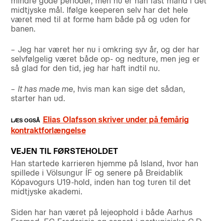
mindre gode perioder, men nu er han fast mand i det
midtjyske mål. Ifølge keeperen selv har det hele
været med til at forme ham både på og uden for
banen.
– Jeg har været her nu i omkring syv år, og der har
selvfølgelig været både op- og nedture, men jeg er
så glad for den tid, jeg har haft indtil nu.
–
It has made me
, hvis man kan sige det sådan,
starter han ud.
Elias Olafsson skriver under på femårig
kontraktforlængelse
VEJEN TIL FØRSTEHOLDET
Han startede karrieren hjemme på Island, hvor han
spillede i Völsungur ÍF og senere på Breidablik
Kópavogurs U19-hold, inden han tog turen til det
midtjyske akademi.
Siden har han været på lejeophold i både Aarhus