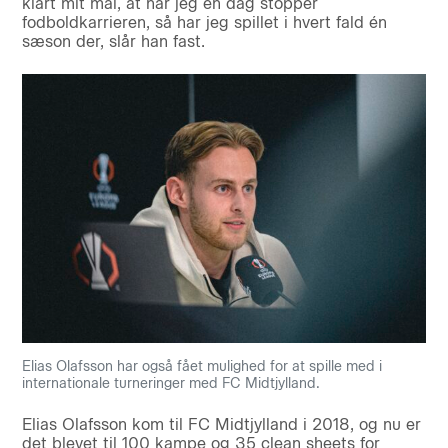
klart mit mål, at når jeg en dag stopper
fodboldkarrieren, så har jeg spillet i hvert fald én
sæson der, slår han fast.
Elias Olafsson har også fået mulighed for at spille med i
internationale turneringer med FC Midtjylland.
Elias Olafsson kom til FC Midtjylland i 2018, og nu er
det blevet til 100 kampe og 35 clean sheets for