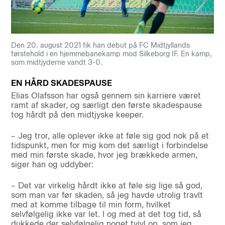
Den 20. august 2021 fik han debut på FC Midtjyllands
førstehold i en hjemmebanekamp mod Silkeborg IF. En kamp,
som midtjyderne vandt 3-0.
EN HÅRD SKADESPAUSE
Elias Olafsson har også gennem sin karriere været
ramt af skader, og særligt den første skadespause
tog hårdt på den midtjyske keeper.
– Jeg tror, alle oplever ikke at føle sig god nok på et
tidspunkt, men for mig kom det særligt i forbindelse
med min første skade, hvor jeg brækkede armen,
siger han og uddyber:
– Det var virkelig hårdt ikke at føle sig lige så god,
som man var før skaden, så jeg havde utrolig travlt
med at komme tilbage til min form, hvilket
selvfølgelig ikke var let. I og med at det tog tid, så
dukkede der selvfølgelig noget tvivl op, som jeg