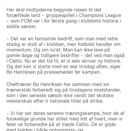
Her skal midtjyderne begynde rejsen til det
forjættede land – gruppespillet i Champions League
– som FCM var i for første gang i klubbens historie i
sidste sæson.
– Det var en fantastisk bedrift, som man med rette
stadig er stolt af i klubben, men fodbold handler om
momentum. Og om nu’et. Man kan ikke leve på
gamle dage og tidligere bedrifter – det ved man også
i Celtic. Nu er det tid til, at vi selv skriver ny historie.
Og det kan vi starte med en sejr tirsdag aften, siger
Bo Henriksen på pressemødet før kampen.
Cheftræner Bo Henriksen har sammen med sin
trænerstab forberedt sig på tirsdagens modstander,
som i den seneste sæson ikke vandt det skotske
mesterskab efter ti nationale titler på stribe.
– Vi har set deres seneste træningskampe, hvor de af
forskellige grunde har stillet med lidt af hvert, men vi
føler os forberedte på at møde Celtic. De er gode
med bolden i både opbygnings- og