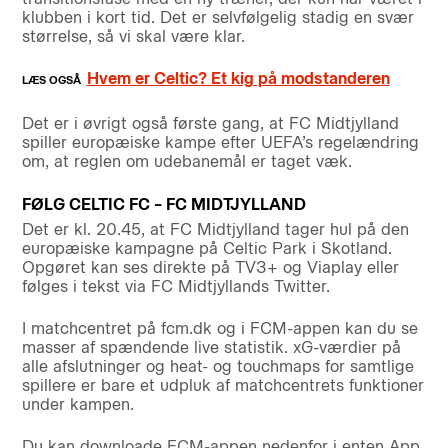
klubben i kort tid. Det er selvfølgelig stadig en svær
størrelse, så vi skal være klar.
Hvem er Celtic? Et kig på modstanderen
Det er i øvrigt også første gang, at FC Midtjylland
spiller europæiske kampe efter UEFA’s regelændring
om, at reglen om udebanemål er taget væk.
FØLG CELTIC FC – FC MIDTJYLLAND
Det er kl. 20.45, at FC Midtjylland tager hul på den
europæiske kampagne på Celtic Park i Skotland.
Opgøret kan ses direkte på TV3+ og Viaplay eller
følges i tekst via FC Midtjyllands Twitter.
I matchcentret på fcm.dk og i FCM-appen kan du se
masser af spændende live statistik. xG-værdier på
alle afslutninger og heat- og touchmaps for samtlige
spillere er bare et udpluk af matchcentrets funktioner
under kampen.
Du kan downloade FCM-appen nedenfor i enten App