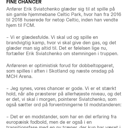
FINE CHANCER
Anfører Erik Sviatchenko glæder sig til at spille på
sin gamle hjemmebane Celtic Park, hvor han fra 2016
til 2018 huserede for netop Celtic, inden han vendte
hjem til FCM.
– Vi er glædesfulde. Vi skal ud og spille en
brandvigtig kamp, hvor vi skal give den gas, og det
glæder man sig altid til. Det er følelsen lige nu,
fortæller Erik Sviatchenko om stemningen i truppen.
Anføreren er optimistisk forud for dobbeltopgøret,
som spilles i aften i Skotland og næste onsdag på
MCH Arena.
– Jeg synes, vores chancer er gode. Vi er et stærkt
hold, når alle præsterer på allerhøjeste niveau, og det
er det, vi skal i morgen, pointerer Sviatchenko, som
også sætter ord på forventningerne til modstanderen:
– Det er en modstander, som har en del erfaring fra
europæisk fodbold, men de er også i en
transitionsfase med en ny træner, der kun har været i