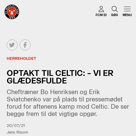
FCM ID
SØG
MENU
HERREHOLDET
OPTAKT TIL CELTIC: – VI ER
GLÆDESFULDE
Cheftræner Bo Henriksen og Erik
Sviatchenko var på plads til pressemødet
forud for aftenens kamp mod Celtic. De ser
begge frem til det vigtige opgør.
20/07/21
Jens Risom