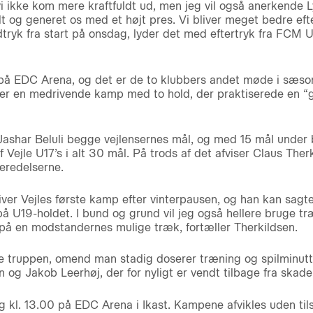
i ikke kom mere kraftfuldt ud, men jeg vil også anerkende 
dt og generet os med et højt pres. Vi bliver meget bedre eft
yk fra start på onsdag, lyder det med eftertryk fra FCM U
å EDC Arena, og det er de to klubbers andet møde i sæso
er en medrivende kamp med to hold, der praktiserede en “
Jashar Beluli begge vejlensernes mål, og med 15 mål under 
f Vejle U17’s i alt 30 mål. På trods af det afviser Claus Ther
eredelserne.
bliver Vejles første kamp efter vinterpausen, og han kan sagt
på U19-holdet. I bund og grund vil jeg også hellere bruge tr
 på en modstandernes mulige træk, fortæller Therkildsen.
e truppen, omend man stadig doserer træning og spilminutte
og Jakob Leerhøj, der for nyligt er vendt tilbage fra skader
 kl. 13.00 på EDC Arena i Ikast. Kampene afvikles uden ti