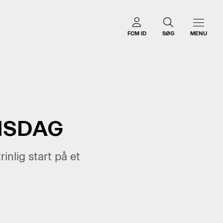
FCM ID
SØG
MENU
NSDAG
nlig start på et