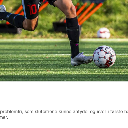
 problemfri, som slutcifrene kunne antyde, og især i første 
mer.