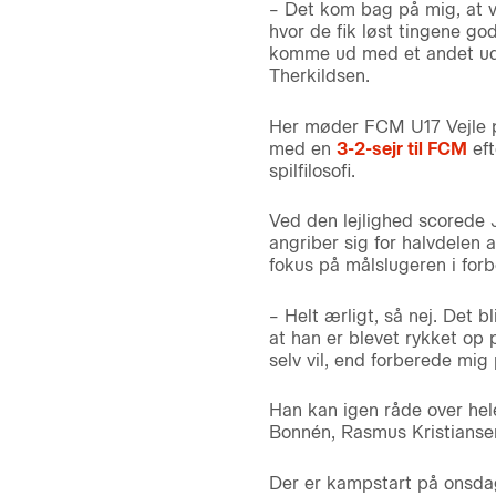
– Det kom bag på mig, at v
hvor de fik løst tingene go
komme ud med et andet udtr
Therkildsen.
Her møder FCM U17 Vejle p
med en
3-2-sejr til FCM
eft
spilfilosofi.
Ved den lejlighed scorede 
angriber sig for halvdelen a
fokus på målslugeren i forb
– Helt ærligt, så nej. Det 
at han er blevet rykket op 
selv vil, end forberede mig
Han kan igen råde over hel
Bonnén, Rasmus Kristiansen 
Der er kampstart på onsdag