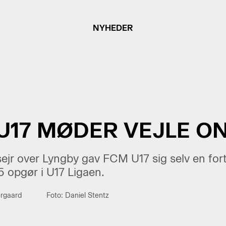
NYHEDER
 U17 MØDER VEJLE O
jr over Lyngby gav FCM U17 sig selv en fortri
15 opgør i U17 Ligaen.
ergaard
Foto: Daniel Stentz