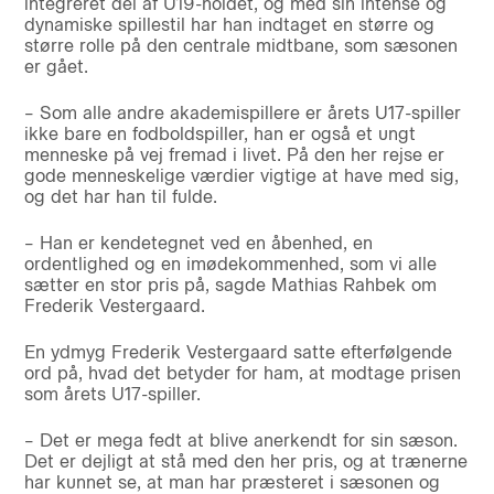
integreret del af U19-holdet, og med sin intense og
dynamiske spillestil har han indtaget en større og
større rolle på den centrale midtbane, som sæsonen
er gået.
– Som alle andre akademispillere er årets U17-spiller
ikke bare en fodboldspiller, han er også et ungt
menneske på vej fremad i livet. På den her rejse er
gode menneskelige værdier vigtige at have med sig,
og det har han til fulde.
– Han er kendetegnet ved en åbenhed, en
ordentlighed og en imødekommenhed, som vi alle
sætter en stor pris på, sagde Mathias Rahbek om
Frederik Vestergaard.
En ydmyg Frederik Vestergaard satte efterfølgende
ord på, hvad det betyder for ham, at modtage prisen
som årets U17-spiller.
– Det er mega fedt at blive anerkendt for sin sæson.
Det er dejligt at stå med den her pris, og at trænerne
har kunnet se, at man har præsteret i sæsonen og