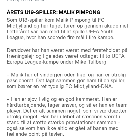
ÅRETS U19-SPILLER: MALIK PIMPONG
Som U13-spiller kom Malik Pimpong til FC
Midtjylland og har taget turen op gennem akademiet.
I efteråret var han med til at spille UEFA Youth
League, hvor han scorede fire mål i fire kampe.
Derudover har han været været med førsteholdet på
træningslejr og ligeledes været udtaget til to UEFA
Europa League-kampe under Mike Tullberg.
– Malik har et vindergen uden lige, og han er utrolig
passioneret. Det lagt sammen gør ham til en spiller,
som bærer en ret tydelig FC Midtjylland-DNA.
– Han er sjov, livlig og en god kammerat. Han er
hårdtarbejdende, tager ansvar, og så er han en team
player. Det er alt sammen noget, som vi værdsætter
utrolig meget. Han har i løbet af sæsonen været i
stand til at sætte stærke præstationer sammen –
også selvom han ikke altid er gået af banen med
tællende point på tavlen.