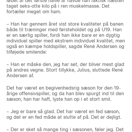
løbet af det første halve år havde han faktisk næsten
taget seks-otte kilo på i ren muskelmasse. Det
fortæller meget om ham.
– Han har gennem året vist store kvaliteter på banen
både til træninger med førsteholdet og på U19. Han
er en særlig spiller, fordi han ikke bare er en dygtig
individuel spiller med ekstrem individuel kvalitet, men
også en kæmpe holdspiller, sagde René Andersen og
tilføjede smilende:
– Han er måske den, jeg har set, der bliver mest glad
på andres vegne. Stort tillykke, Julius, sluttede René
Andersen af.
Det har været en begivenhedsrig sæson for den 19-
årige offensivspiller, og da han blev spurgt ind til den
sæson, han har haft, lyste han op i et stort smil.
– Jeg er bare så glad. Det har været en fed sæson,
og det er en fed måde at slutte af på. Det er dejligt.
– Der er sket så mange ting i sæsonen, føler jeg. Det