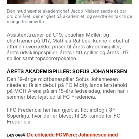
Den nyudnævnte akademichef Jacob Nielsen sagde et par
ord om året, der er gået på akademiet, og sendte en tak til de
mange fremmødte.
Assistenttræner på U19, Joachim Møller, og
cheftræner på U17, Mathias Rahbek, kunne i løbet af
aftenen overrække priser til årets akademispiller,
årets udviklingsspiller, årets U19-spiller og årets U17-
spiller samt topscorerpokalen.
ÅRETS AKADEMISPILLER: SOFUS JOHANNESEN
Den 19-årige midtbanespiller Sofus Johannesen
nåede at få sin debut på FC Midtjyllands førstehold
på MCH Arena på sin 18-års fødselsdag, inden han i
sommer blev lejet ud til FC Fredericia.
I FC Fredericia har han gjort et flot indtog i 3F
Superliga, hvor der er blevet til 25 kampe for FC
Fredericia.
De udlejede FCM’ere: Johannesen med