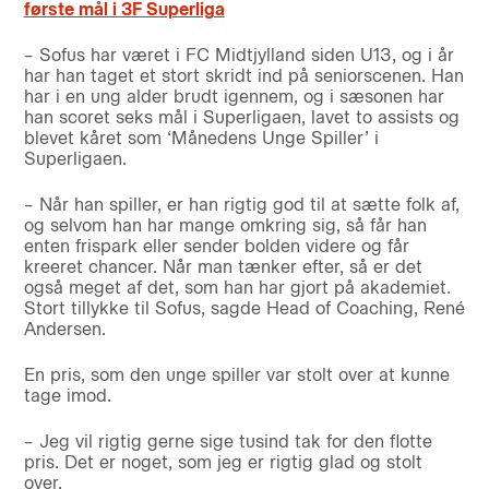
første mål i 3F Superliga
– Sofus har været i FC Midtjylland siden U13, og i år
har han taget et stort skridt ind på seniorscenen. Han
har i en ung alder brudt igennem, og i sæsonen har
han scoret seks mål i Superligaen, lavet to assists og
blevet kåret som ‘Månedens Unge Spiller’ i
Superligaen.
– Når han spiller, er han rigtig god til at sætte folk af,
og selvom han har mange omkring sig, så får han
enten frispark eller sender bolden videre og får
kreeret chancer. Når man tænker efter, så er det
også meget af det, som han har gjort på akademiet.
Stort tillykke til Sofus, sagde Head of Coaching, René
Andersen.
En pris, som den unge spiller var stolt over at kunne
tage imod.
– Jeg vil rigtig gerne sige tusind tak for den flotte
pris. Det er noget, som jeg er rigtig glad og stolt
over.