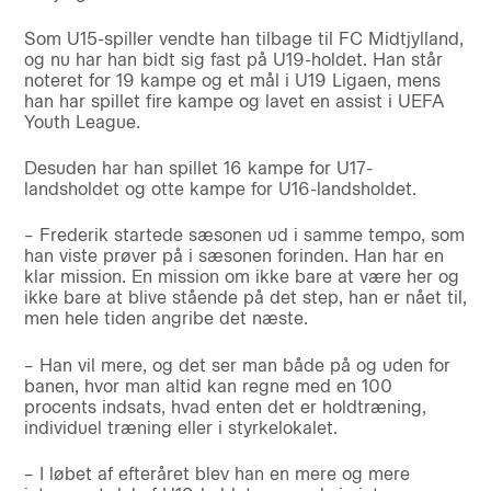
Som U15-spiller vendte han tilbage til FC Midtjylland,
og nu har han bidt sig fast på U19-holdet. Han står
noteret for 19 kampe og et mål i U19 Ligaen, mens
han har spillet fire kampe og lavet en assist i UEFA
Youth League.
Desuden har han spillet 16 kampe for U17-
landsholdet og otte kampe for U16-landsholdet.
– Frederik startede sæsonen ud i samme tempo, som
han viste prøver på i sæsonen forinden. Han har en
klar mission. En mission om ikke bare at være her og
ikke bare at blive stående på det step, han er nået til,
men hele tiden angribe det næste.
– Han vil mere, og det ser man både på og uden for
banen, hvor man altid kan regne med en 100
procents indsats, hvad enten det er holdtræning,
individuel træning eller i styrkelokalet.
– I løbet af efteråret blev han en mere og mere