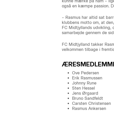
kunne mærke på ham – lige
også en kæmpe passion. Det 
– Rasmus har altid sat barr
klubbens motto om, at den,
FC Midtjyllands udvikling,
samarbejde gennem de sidste
FC Midtjylland takker Rasm
velkommen tilbage i frem
ÆRESMEDLEMMER
Ove Pedersen
Erik Rasmussen
Johnny Rune
Sten Hessel
Jens Ørgaard
Bruno Sandfeldt
Carsten Christensen
Rasmus Ankersen