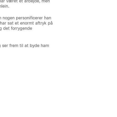
ar været et arbejde, men
lein.
Om nogen personificerer han
har sat et enormt aftryk på
g det forrygende
 ser frem til at byde ham