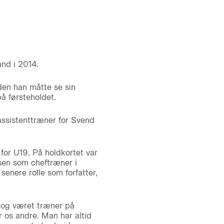
nd i 2014.
nden han måtte se sin
å førsteholdet.
ssistenttræner for Svend
or U19. På holdkortet var
sen som cheftræner i
enere rolle som forfatter,
t og været træner på
r os andre. Man har altid