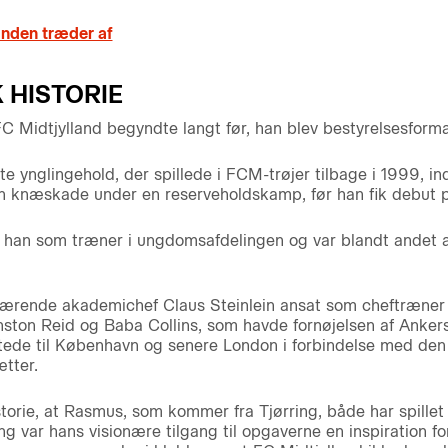
nden træder af
 HISTORIE
C Midtjylland begyndte langt før, han blev bestyrelsesforma
te ynglingehold, der spillede i FCM-trøjer tilbage i 1999, i
 en knæskade under en reserveholdskamp, før han fik debut p
 han som træner i ungdomsafdelingen og var blandt andet a
ærende akademichef Claus Steinlein ansat som cheftræner f
ston Reid og Baba Collins, som havde fornøjelsen af Anker
ttede til København og senere London i forbindelse med den s
tter.
istorie, at Rasmus, som kommer fra Tjørring, både har spille
 var hans visionære tilgang til opgaverne en inspiration fo