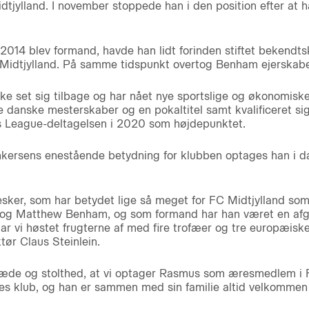
dtjylland. I november stoppede han i den position efter at 
 2014 blev formand, havde han lidt forinden stiftet beke
 Midtjylland. På samme tidspunkt overtog Benham ejerskabe
ke set sig tilbage og har nået nye sportslige og økonomiske 
 danske mesterskaber og en pokaltitel samt kvalificeret sig
 League-deltagelsen i 2020 som højdepunktet.
kersens enestående betydning for klubben optages han i
sker, som har betydet lige så meget for FC Midtjylland so
og Matthew Benham, og som formand har han været en afgø
har vi høstet frugterne af med fire trofæer og tre europæisk
tør Claus Steinlein.
læde og stolthed, at vi optager Rasmus som æresmedlem i FC
s klub, og han er sammen med sin familie altid velkommen 