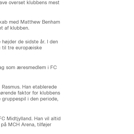
have overset klubbens mest
ndtskab med Matthew Benham
t af klubben.
højder de sidste år. I den
 til tre europæiske
 dag som æresmedlem i FC
m Rasmus. Han etablerede
rende faktor for klubbens
e gruppespil i den periode,
 Midtjylland. Han vil altid
på MCH Arena, tilføjer