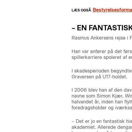
Bestyrelsesforma
– EN FANTASTISK
Rasmus Ankersens rejse i F
Han var anfører på det førs
spillerkarriere spoleret af
I skadesperioden begyndte
Graversen på U17-holdet.
I 2006 blev han af den dav
navne som Simon Kjær, Win
halvandet år, inden han fly
foredragsholder og iværksæ
– Det er jo en fantastisk h
akademiet. Allerede dengang