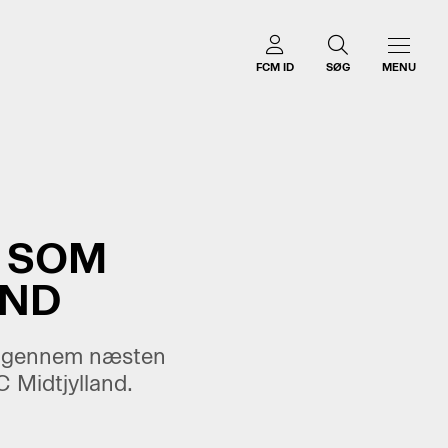
FCM ID
SØG
MENU
 SOM
AND
nd gennem næsten
 Midtjylland.