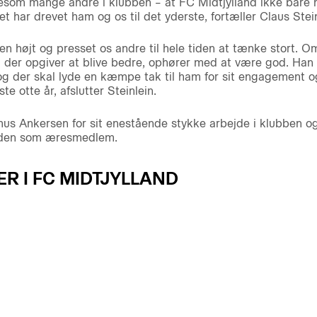
som mange andre i klubben – at FC Midtjylland ikke bare h
har drevet ham og os til det yderste, fortæller Claus Stein
en højt og presset os andre til hele tiden at tænke stort. 
 der opgiver at blive bedre, ophører med at være god. Han 
 og der skal lyde en kæmpe tak til ham for sit engagement o
 otte år, afslutter Steinlein.
us Ankersen for sit enestående stykke arbejde i klubben og
tiden som æresmedlem.
 I FC MIDTJYLLAND