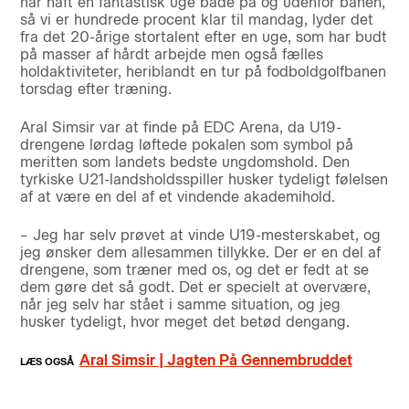
har haft en fantastisk uge både på og udenfor banen,
så vi er hundrede procent klar til mandag, lyder det
fra det 20-årige stortalent efter en uge, som har budt
på masser af hårdt arbejde men også fælles
holdaktiviteter, heriblandt en tur på fodboldgolfbanen
torsdag efter træning.
Aral Simsir var at finde på EDC Arena, da U19-
drengene lørdag løftede pokalen som symbol på
meritten som landets bedste ungdomshold. Den
tyrkiske U21-landsholdsspiller husker tydeligt følelsen
af at være en del af et vindende akademihold.
– Jeg har selv prøvet at vinde U19-mesterskabet, og
jeg ønsker dem allesammen tillykke. Der er en del af
drengene, som træner med os, og det er fedt at se
dem gøre det så godt. Det er specielt at overvære,
når jeg selv har stået i samme situation, og jeg
husker tydeligt, hvor meget det betød dengang.
Aral Simsir | Jagten På Gennembruddet