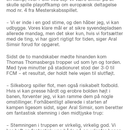
skulle spille playoffkamp om europæisk deltagelse
mod nr. 4 fra Mesterskabsspillet.
– Vi er inde i en god stime, og den håber jeg, vi kan
udbygge. Vores klare mål er at sikre syvendepladsen
allerede mandag, men det sker kun, hvis vi fortsætter
med de ting, vi har gjort rigtigt for tiden, siger Aral
Simsir forud for opgøret.
Sidst de to mandskaber mødte hinanden kom
Thomas Thomasbergs tropper ud som lyn og torden.
Med tyve minutter på stadionuret stod der 3-0 til
FCM – et resultat, der holdt hele vejen til slutfløjt.
– Silkeborg spiller flot, men også risikabelt fodbold.
Hvis vi kan presse hårdt og erobre bolden højt i
banen, forventer jeg, vi kan ramme dem på nogle
omstillinger. Forhåbentligt allerede i starten af
kampen ligesom sidst, siger Aral Simsir, som beretter
om fantastisk stemning i den midtjyske trup:
– Stemningen i truppen er virkelig, virkelig god. Vi