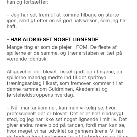
han og fortsætter:
– Jeg har set frem til at komme tilbage og starte
igen, særligt efter en så god halvsæson, som jeg har
haft.
– HAR ALDRIG SET NOGET LIGNENDE
Mange ting er som de plejer i FCM. De fleste af
spillerne er de samme, og trænerstaben er tæt på
værende identisk.
Alligevel er der blevet rusket godt op i tingene, da
spillerne mandag mødte ind til det spritnye
træningsanlæg i Ikast, som fremover kommer til at
danne ramme om Guldminen, Akademiet og
førsteholdstruppens hverdag.
– Når man ankommer, kan man virkelig se, hvor
professionelt det er blevet. Det er et helt sindssygt
sted, og jeg har ikke set noget lignende i mit liv. Det
giver endnu mere blod på tanden, fordi man kan se,
hvor meget vi har udviklet os gennem årene. Vi har
de bedste forudsætninger for at forbedre os og få en