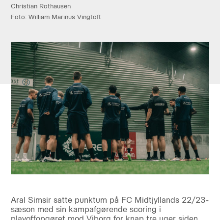
Christian Rothausen
Foto: William Marinus Vingtoft
Aral Simsir satte punktum på FC Midtjyllands 22/23-
sæson med sin kampafgørende scoring i
playoffopgøret mod Viborg for knap tre uger siden.