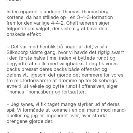
Inden opgøret blandede Thomas Thomasberg
kortene, da han stillede op i en 3-4-3-formation
fremfor den vanlige 4-4-2. Cheftræneren siger
følgende om valget, der viste sig at have den
ønskede effekt:
– Det var med henblik på noget af det, vi så i
Silkeborg sidste gang, hvor vi havde det rigtig svært
i den første halve time, inden vi byttede rundt og
begyndte at spille med wingbacks. I dag fik vores
backs presset deres backs både offensivt og
defensivt, ligesom det gjorde det nemmere for vores
tre midterforsvarere at dæmme op for Silkeborgs
evne til at veksle og bytte rundt i offensiven, siger
Thomas Thomasberg og fortsætter:
– Jeg synes, vi fik taget mange styrker ud af deres
spil. Vi formåede at komme i en del mand mod mand-
dueller, og jeg er imponeret over, hvor stærkt
drengene gjorde det.