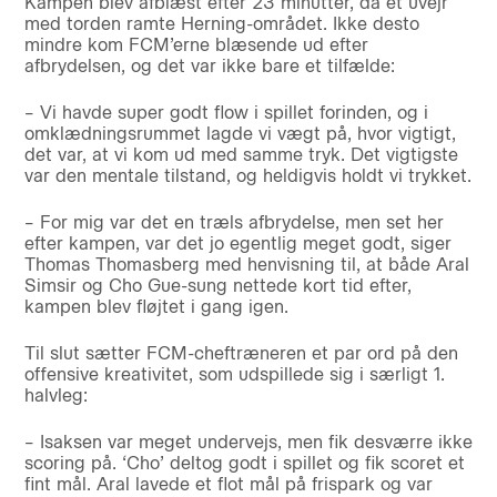
Kampen blev afblæst efter 23 minutter, da et uvejr
med torden ramte Herning-området. Ikke desto
mindre kom FCM’erne blæsende ud efter
afbrydelsen, og det var ikke bare et tilfælde:
– Vi havde super godt flow i spillet forinden, og i
omklædningsrummet lagde vi vægt på, hvor vigtigt,
det var, at vi kom ud med samme tryk. Det vigtigste
var den mentale tilstand, og heldigvis holdt vi trykket.
– For mig var det en træls afbrydelse, men set her
efter kampen, var det jo egentlig meget godt, siger
Thomas Thomasberg med henvisning til, at både Aral
Simsir og Cho Gue-sung nettede kort tid efter,
kampen blev fløjtet i gang igen.
Til slut sætter FCM-cheftræneren et par ord på den
offensive kreativitet, som udspillede sig i særligt 1.
halvleg:
– Isaksen var meget undervejs, men fik desværre ikke
scoring på. ‘Cho’ deltog godt i spillet og fik scoret et
fint mål. Aral lavede et flot mål på frispark og var