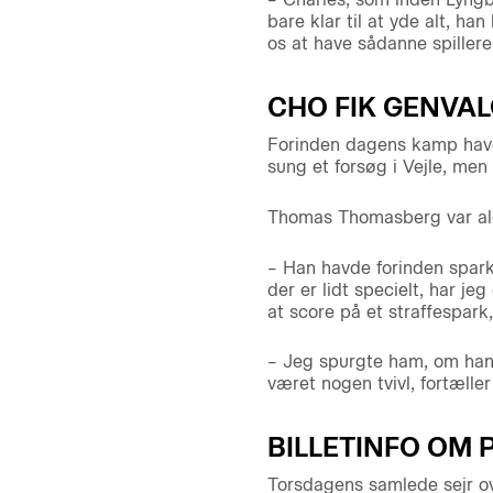
bare klar til at yde alt, ha
os at have sådanne spiller
CHO FIK GENVAL
Forinden dagens kamp havd
sung et forsøg i Vejle, me
Thomas Thomasberg var aldri
– Han havde forinden sparket
der er lidt specielt, har j
at score på et straffespark
– Jeg spurgte ham, om han v
været nogen tvivl, fortæll
BILLETINFO OM
Torsdagens samlede sejr over