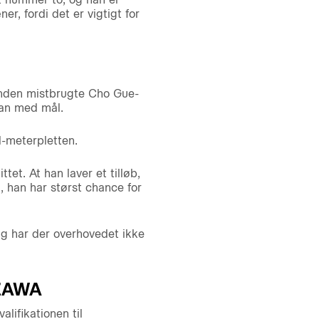
er, fordi det er vigtigt for
enden mistbrugte Cho Gue-
han med mål.
1-meterpletten.
et. At han laver et tilløb,
n, han har størst chance for
ig har der overhovedet ikke
ZAWA
lifikationen til