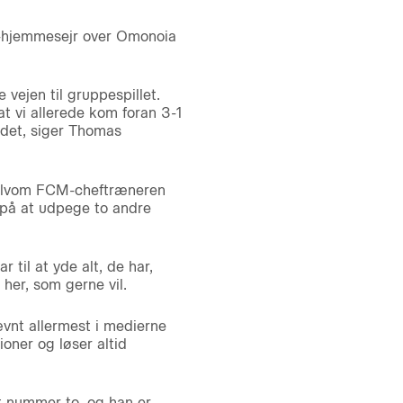
-1-hjemmesejr over Omonoia
 vejen til gruppespillet.
at vi allerede kom foran 3-1
 det, siger Thomas
 selvom FCM-cheftræneren
 på at udpege to andre
ar til at yde alt, de har,
her, som gerne vil.
nævnt allermest i medierne
ioner og løser altid
t nummer to, og han er