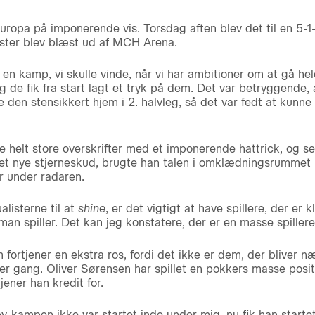
 Europa på imponerende vis. Torsdag aften blev det til en 5
ster blev blæst ud af MCH Arena.
e en kamp, vi skulle vinde, når vi har ambitioner om at gå hele
og de fik fra start lagt et tryk på dem. Det var betryggende, 
 den stensikkert hjem i 2. halvleg, så det var fedt at kunne
e helt store overskrifter med et imponerende hattrick, og
r det nye stjerneskud, brugte han talen i omklædningsrummet
r under radaren.
alisterne til at
shine
, er det vigtigt at have spillere, der er kl
an spiller. Det kan jeg konstatere, der er en masse spillere 
m fortjener en ekstra ros, fordi det ikke er dem, der bliver 
hver gang. Oliver Sørensen har spillet en pokkers masse posit
ener han kredit for.
y-kampen ikke var startet inde under mig, nu fik han starte