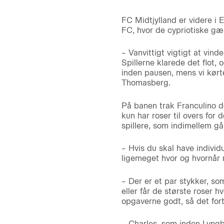
FC Midtjylland er videre i
FC, hvor de cypriotiske gæ
– Vanvittigt vigtigt at vind
Spillerne klarede det flot, 
inden pausen, mens vi kørte
Thomasberg.
På banen trak Franculino d
kun har roser til overs fo
spillere, som indimellem gå
– Hvis du skal have individu
ligemeget hvor og hvornår m
– Der er et par stykker, so
eller får de største roser 
opgaverne godt, så det fortj
– Charles, som inden Lyngb