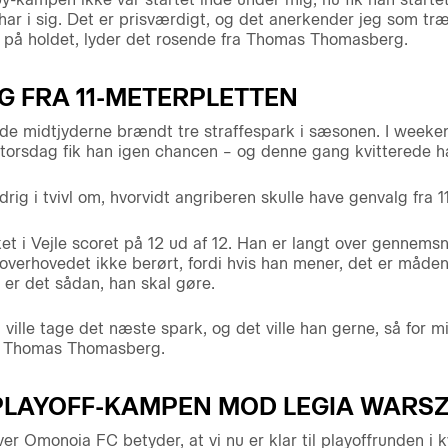
n har i sig. Det er prisværdigt, og det anerkender jeg som træn
e på holdet, lyder det rosende fra Thomas Thomasberg.
G FRA 11-METERPLETTEN
e midtjyderne brændt tre straffespark i sæsonen. I week
n torsdag fik han igen chancen – og denne gang kvitterede 
g i tvivl om, hvorvidt angriberen skulle have genvalg fra 1
 i Vejle scoret på 12 ud af 12. Han er langt over gennemsnitt
eg overhovedet ikke berørt, fordi hvis han mener, det er måde
, er det sådan, han skal gøre.
ille tage det næste spark, og det ville han gerne, så for m
er Thomas Thomasberg.
 PLAYOFF-KAMPEN MOD LEGIA WARS
 Omonoia FC betyder, at vi nu er klar til playoffrunden i kva