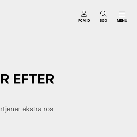
FCM ID
SØG
MENU
R EFTER
tjener ekstra ros