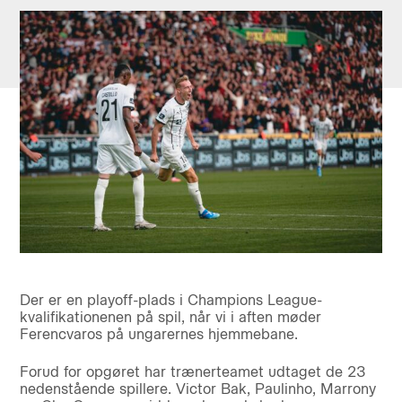
Der er en playoff-plads i Champions League-
kvalifikationenen på spil, når vi i aften møder
Ferencvaros på ungarernes hjemmebane.
Forud for opgøret har trænerteamet udtaget de 23
nedenstående spillere. Victor Bak, Paulinho, Marrony