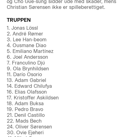
og Cho Gue-sung sidder ude med skader, mens
Christian Sørensen ikke er spilleberettiget.
TRUPPEN
1. Jonas Lössl
2. André Rømer
3. Lee Han-beom
4. Ousmane Diao
5. Emiliano Martínez
6. Joel Andersson
7. Franculino Djú
9. Ola Brynhildsen
11. Darío Osorio
13. Adam Gabriel
14. Edward Chilufya
16. Elias Olafsson
17. Kristoffer Askildsen
18. Adam Buksa
19. Pedro Bravo
21. Denil Castillo
22. Mads Bech
24. Oliver Sørensen
30. Ovie Ejeheri