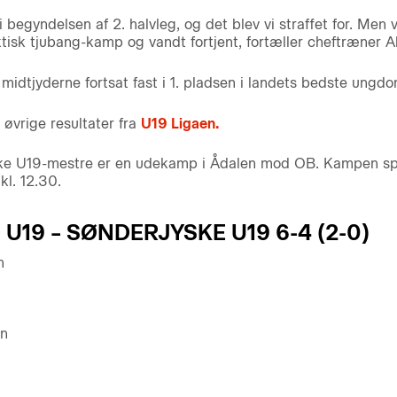
i begyndelsen af 2. halvleg, og det blev vi straffet for. Men v
tisk tjubang-kamp og vandt fortjent, fortæller cheftræner A
midtjyderne fortsat fast i 1. pladsen i landets bedste ung
 øvrige resultater fra
U19 Ligaen.
e U19-mestre er en udekamp i Ådalen mod OB. Kampen spi
l. 12.30.
U19 – SØNDERJYSKE U19 6-4 (2-0)
n
en