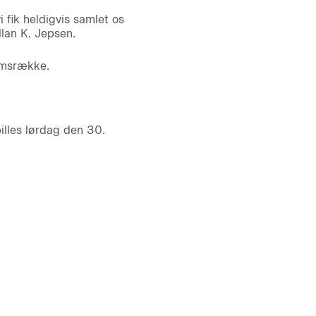
i fik heldigvis samlet os
llan K. Jepsen.
domsrække.
lles lørdag den 30.