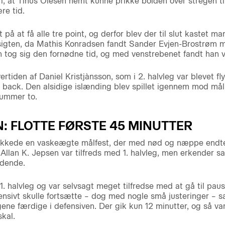
, at Tinus Olesen nemt kunne prikke bolden over stregen ti
re tid.
på at få alle tre point, og derfor blev der til slut kastet ma
sigten, da Mathis Konradsen fandt Sander Evjen-Brostrøm m
tog sig den fornødne tid, og med venstrebenet fandt han ve
ertiden af Daniel Kristjànsson, som i 2. halvleg var blevet f
 back. Den alsidige islænding blev spillet igennem mod mål
nummer to.
N: FLOTTE FØRSTE 45 MINUTTER
lukkede en vaskeægte målfest, der med nød og næppe endte 
lan K. Jepsen var tilfreds med 1. halvleg, men erkender sam
ndende.
 1. halvleg og var selvsagt meget tilfredse med at gå til pau
fensivt skulle fortsætte – dog med nogle små justeringer – s
ne færdige i defensiven. Der gik kun 12 minutter, og så var
kal.