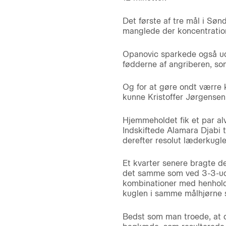
Det første af tre mål i Søn
manglede der koncentration 
Opanovic sparkede også udl
fødderne af angriberen, so
Og for at gøre ondt værre 
kunne Kristoffer Jørgensen
Hjemmeholdet fik et par al
Indskiftede Alamara Djabi 
derefter resolut læderkugl
Et kvarter senere bragte de
det samme som ved 3-3-udli
kombinationer med henholds
kuglen i samme målhjørne so
Bedst som man troede, at de 