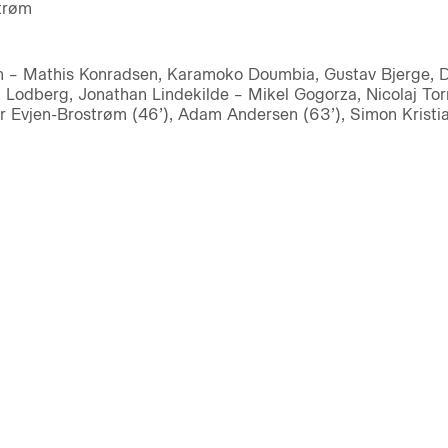
trøm
n
n – Mathis Konradsen, Karamoko Doumbia, Gustav Bjerge, Da
t Lodberg, Jonathan Lindekilde – Mikel Gogorza, Nicolaj Tor
r Evjen-Brostrøm (46’), Adam Andersen (63’), Simon Kristia