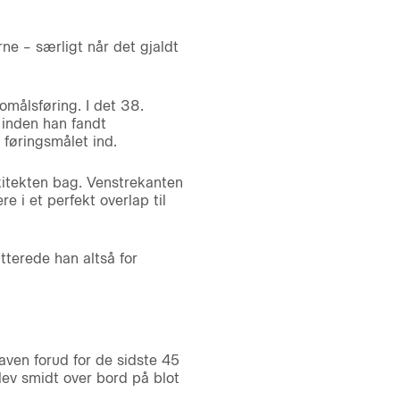
ne – særligt når det gjaldt
omålsføring. I det 38.
 inden han fandt
føringsmålet ind.
rkitekten bag. Venstrekanten
e i et perfekt overlap til
terede han altså for
en forud for de sidste 45
lev smidt over bord på blot