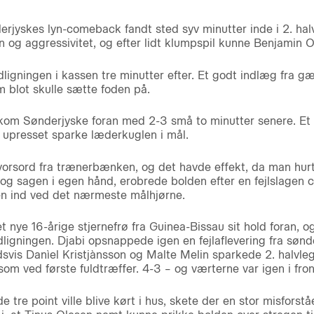
derjyskes lyn-comeback fandt sted syv minutter inde i 2. hal
og aggressivitet, og efter lidt klumpspil kunne Benjamin Op
igningen i kassen tre minutter efter. Et godt indlæg fra gæ
m blot skulle sætte foden på.
kom Sønderjyske foran med 2-3 små to minutter senere. Et i
 upresset sparke læderkuglen i mål.
vorsord fra trænerbænken, og det havde effekt, da man hurti
tog sagen i egen hånd, erobrede bolden efter en fejlslagen 
en ind ved det nærmeste målhjørne.
t nye 16-årige stjernefrø fra Guinea-Bissau sit hold foran, 
gningen. Djabi opsnappede igen en fejlaflevering fra sønde
vis Danìel Kristjànsson og Malte Melin sparkede 2. halvlegs
m ved første fuldtræffer. 4-3 – og værterne var igen i front
tre point ville blive kørt i hus, skete der en stor misforstå