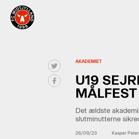
AKADEMIET
U19 SEJ
MÅLFEST
Det ældste akademiho
slutminutterne sikre
26/09/23
Kasper Peter