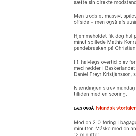
sætte sin direkte modstand
Men trods et massivt spilo
offside – men også afslutni
Hjemmeholdet fik dog hul på
minut spillede Mathis Konra
pandebrasken på Christian
I 1. halvlegs overtid blev 
med rødder i Baskerlandet to
Danìel Freyr Kristjànsson, 
Islændingen skrev mandag u
tilliden med en scoring.
Islandsk stortale
Med en 2-0-føring i bagag
minutter. Måske med en anel
12 minutter.