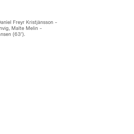
nìel Freyr Kristjànsson –
nvig, Malte Melin –
nsen (63’).