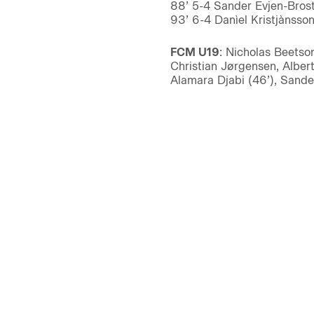
88’ 5-4 Sander Evjen-Bros
93’ 6-4 Danìel Kristjànsso
FCM U19
: Nicholas Beetso
Christian Jørgensen, Alber
Alamara Djabi (46’), Sande