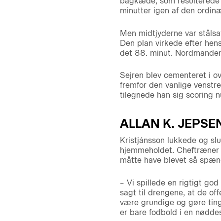
bagkæde, som resulterede i
minutter igen af den ordinæ
Men midtjyderne var stålsat 
Den plan virkede efter hen
det 88. minut. Nordmanden 
Sejren blev cementeret i ov
fremfor den vanlige venstre
tilegnede han sig scoring 
ALLAN K. JEPSE
Kristjánsson lukkede og s
hjemmeholdet. Cheftræner Al
måtte have blevet så spæ
– Vi spillede en rigtigt god
sagt til drengene, at de of
være grundige og gøre tinge
er bare fodbold i en nøddes