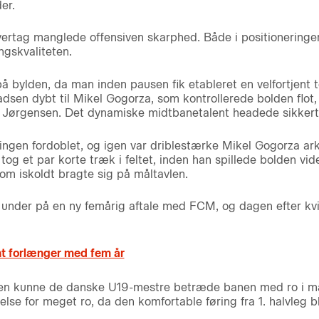
er.
vertag manglede offensiven skarphed. Både i positioneringer
ngskvaliteten.
 bylden, da man inden pausen fik etableret en velfortjent t
dsen dybt til Mikel Gogorza, som kontrollerede bolden flot,
 Jørgensen. Det dynamiske midtbanetalent headede sikkert 
føringen fordoblet, og igen var driblestærke Mikel Gogorza a
g et par korte træk i feltet, inden han spillede bolden vider
som iskoldt bragte sig på måltavlen.
nder på en ny femårig aftale med FCM, og dagen efter kvit
nt forlænger med fem år
en kunne de danske U19-mestre betræde banen med ro i mav
se for meget ro, da den komfortable føring fra 1. halvleg b