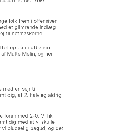
l 4-4 med blot seks
nge folk frem i offensiven.
ed et glimrende indlæg i
j til netmaskerne.
lyttet op på midtbanen
 af Malte Melin, og her
med en sejr til
tidig, at 2. halvleg aldrig
se foran med 2-0. Vi fik
amtidig med at vi skulle
 vi pludselig bagud, og det