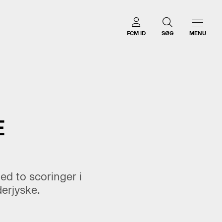
FCM ID
SØG
MENU
E
ed to scoringer i
derjyske.