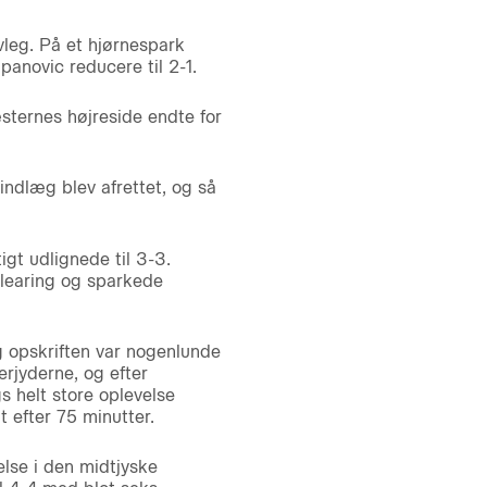
vleg. På et hjørnespark
anovic reducere til 2-1.
sternes højreside endte for
ndlæg blev afrettet, og så
gt udlignede til 3-3.
clearing og sparkede
og opskriften var nogenlunde
rjyderne, og efter
 helt store oplevelse
 efter 75 minutter.
else i den midtjyske