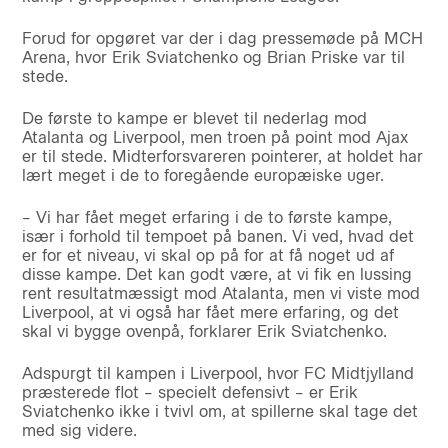
Forud for opgøret var der i dag pressemøde på MCH
Arena, hvor Erik Sviatchenko og Brian Priske var til
stede.
De første to kampe er blevet til nederlag mod
Atalanta og Liverpool, men troen på point mod Ajax
er til stede. Midterforsvareren pointerer, at holdet har
lært meget i de to foregående europæiske uger.
– Vi har fået meget erfaring i de to første kampe,
især i forhold til tempoet på banen. Vi ved, hvad det
er for et niveau, vi skal op på for at få noget ud af
disse kampe. Det kan godt være, at vi fik en lussing
rent resultatmæssigt mod Atalanta, men vi viste mod
Liverpool, at vi også har fået mere erfaring, og det
skal vi bygge ovenpå, forklarer Erik Sviatchenko.
Adspurgt til kampen i Liverpool, hvor FC Midtjylland
præsterede flot – specielt defensivt – er Erik
Sviatchenko ikke i tvivl om, at spillerne skal tage det
med sig videre.