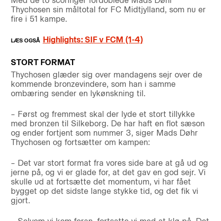
Med de to scoringer fordoblede Mads Døhr
Thychosen sin måltotal for FC Midtjylland, som nu er
fire i 51 kampe.
Highlights: SIF v FCM (1-4)
STORT FORMAT
Thychosen glæder sig over mandagens sejr over de
kommende bronzevindere, som han i samme
ombæring sender en lykønskning til.
– Først og fremmest skal der lyde et stort tillykke
med bronzen til Silkeborg. De har haft en flot sæson
og ender fortjent som nummer 3, siger Mads Døhr
Thychosen og fortsætter om kampen:
– Det var stort format fra vores side bare at gå ud og
jerne på, og vi er glade for, at det gav en god sejr. Vi
skulle ud at fortsætte det momentum, vi har fået
bygget op det sidste lange stykke tid, og det fik vi
gjort.