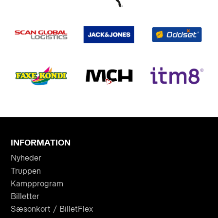
INFORMATION
Nyheder
Truppen
Kampprogram
Billetter
Sæsonkort / BilletFlex