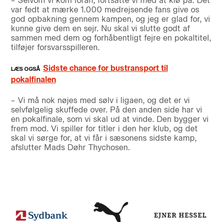
– Selvom vi kom foran, fortsatte vi med at klø på. Det
var fedt at mærke 1.000 medrejsende fans give os
god opbakning gennem kampen, og jeg er glad for, vi
kunne give dem en sejr. Nu skal vi slutte godt af
sammen med dem og forhåbentligt fejre en pokaltitel,
tilføjer forsvarsspilleren.
Sidste chance for bustransport til
pokalfinalen
– Vi må nok nøjes med sølv i ligaen, og det er vi
selvfølgelig skuffede over. På den anden side har vi
en pokalfinale, som vi skal ud at vinde. Den bygger vi
frem mod. Vi spiller for titler i den her klub, og det
skal vi sørge for, at vi får i sæsonens sidste kamp,
afslutter Mads Døhr Thychosen.