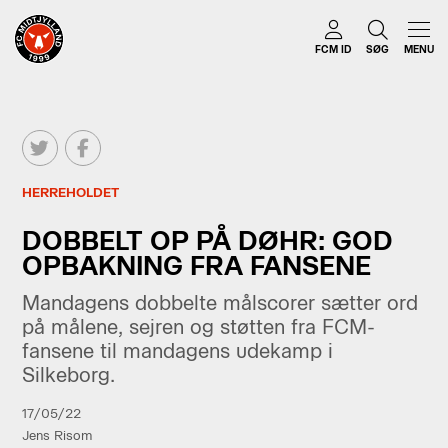
FCM ID
SØG
MENU
HERREHOLDET
DOBBELT OP PÅ DØHR: GOD
OPBAKNING FRA FANSENE
Mandagens dobbelte målscorer sætter ord
på målene, sejren og støtten fra FCM-
fansene til mandagens udekamp i
Silkeborg.
17/05/22
Jens Risom