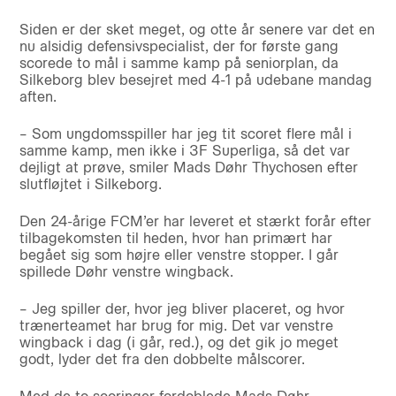
Siden er der sket meget, og otte år senere var det en
nu alsidig defensivspecialist, der for første gang
scorede to mål i samme kamp på seniorplan, da
Silkeborg blev besejret med 4-1 på udebane mandag
aften.
– Som ungdomsspiller har jeg tit scoret flere mål i
samme kamp, men ikke i 3F Superliga, så det var
dejligt at prøve, smiler Mads Døhr Thychosen efter
slutfløjtet i Silkeborg.
Den 24-årige FCM’er har leveret et stærkt forår efter
tilbagekomsten til heden, hvor han primært har
begået sig som højre eller venstre stopper. I går
spillede Døhr venstre wingback.
– Jeg spiller der, hvor jeg bliver placeret, og hvor
trænerteamet har brug for mig. Det var venstre
wingback i dag (i går, red.), og det gik jo meget
godt, lyder det fra den dobbelte målscorer.