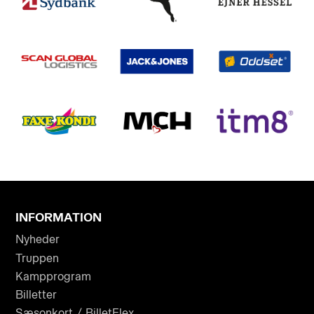
INFORMATION
Nyheder
Truppen
Kampprogram
Billetter
Sæsonkort / BilletFlex