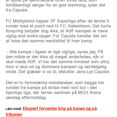
at spille på hjemmebane foran vores fans, som
forhåbentligt sørger for en god stemning, lyder det
fra Cajuste.
FC Midtjylland topper 3F Superliga efter de første ti
runder med ét point ned til F.C. København. Det korte
forspring betyder dog ikke, at AGF-kampen er mere
vigtig end andre opgør. For Cajuste handler det om
at have den samme mentalitet til hver kamp.
– Alle kampe i ligaen er lige vigtige, synes jeg. På
den måde er der ikke så meget anderledes, når vi
skal møde AGF. Vi har det samme mindset som altid,
hvor vi skal ud og dominere kampen og selvfølgelig
vinde. Det glæder vi os til, afslutter Jens-Lys Cajuste.
Det er to formstærke mandskaber, som begge har
vundet tre kampe på stribe med rent bur i den
hjemlige liga, der tørner sammen på MCH Arena
søndag eftermiddag.
Ekspert forventer krig på banen og på
tribunen