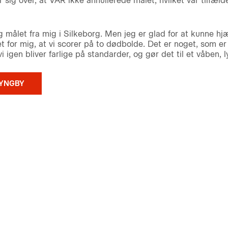
ig over, at VAR ikke annullerede målet, hvilket var tilfælde
g målet fra mig i Silkeborg. Men jeg er glad for at kunne hjæ
for mig, at vi scorer på to dødbolde. Det er noget, som er 
vi igen bliver farlige på standarder, og gør det til et våben, 
LYNGBY