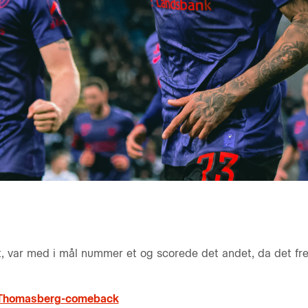
t, var med i mål nummer et og scorede det andet, da det fred
i Thomasberg-comeback