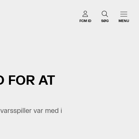
FCM ID
SØG
MENU
D FOR AT
arsspiller var med i