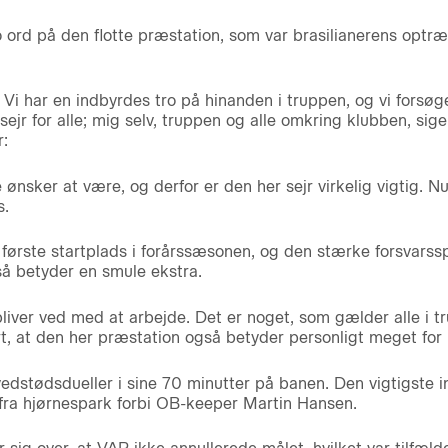
o ord på den flotte præstation, som var brasilianerens opt
. Vi har en indbyrdes tro på hinanden i truppen, og vi forsøg
sejr for alle; mig selv, truppen og alle omkring klubben, sig
r:
ke ønsker at være, og derfor er den her sejr virkelig vigtig. N
s.
ørste startplads i forårssæsonen, og den stærke forsvarssp
å betyder en smule ekstra.
bliver ved med at arbejde. Det er noget, som gælder alle i t
rt, at den her præstation også betyder personligt meget for m
edstødsdueller i sine 70 minutter på banen. Den vigtigste ind
fra hjørnespark forbi OB-keeper Martin Hansen.