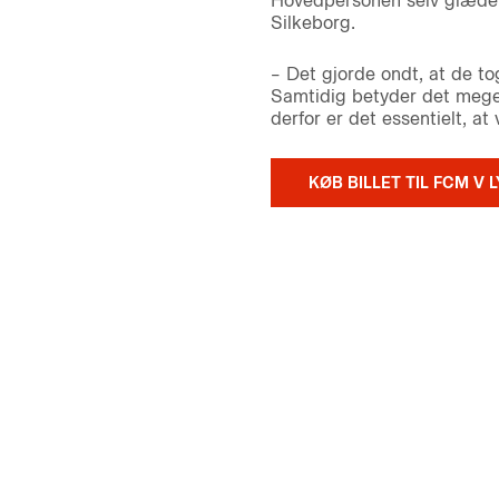
Hovedpersonen selv glæder s
Silkeborg.
– Det gjorde ondt, at de to
Samtidig betyder det meget 
derfor er det essentielt, at 
KØB BILLET TIL FCM V 