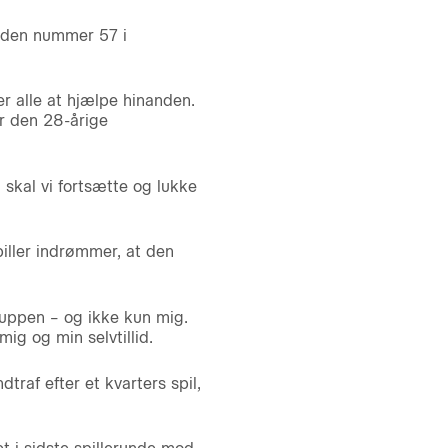
ræden nummer 57 i
er alle at hjælpe hinanden.
er den 28-årige
u skal vi fortsætte og lukke
iller indrømmer, at den
ruppen – og ikke kun mig.
ig og min selvtillid.
traf efter et kvarters spil,