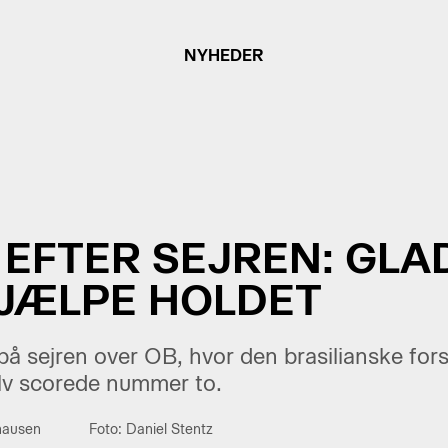
NYHEDER
EFTER SEJREN: GLA
JÆLPE HOLDET
å sejren over OB, hvor den brasilianske forsv
elv scorede nummer to.
hausen
Foto: Daniel Stentz