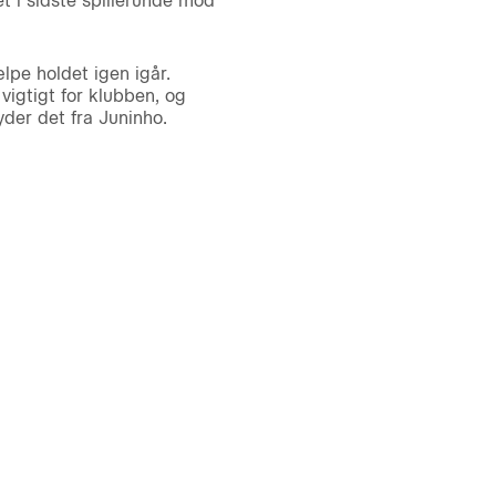
t i sidste spillerunde mod
lpe holdet igen igår.
vigtigt for klubben, og
lyder det fra Juninho.