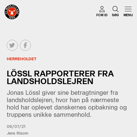
FCM ID
SØG
MENU
HERREHOLDET
LÖSSL RAPPORTERER FRA
LANDSHOLDSLEJREN
Jonas Lössl giver sine betragtninger fra
landsholdslejren, hvor han på nærmeste
hold har oplevet danskernes opbakning og
truppens unikke sammenhold.
06/07/21
Jens Risom