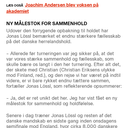
Joachim Andersen blev voksen på
akademiet
NY MÅLESTOK FOR SAMMENHOLD
Udover den forrygende opbakning til holdet har
Jonas Lössl bemærket et endnu stærkere fællesskab
på det danske herrelandshold.
– Allerede før turneringen var jeg sikker på, at det
var vores stærke sammenhold og fællesskab, som
skulle bære os langt i den her turnering. Efter alt det,
der skete med Christian (Christian Eriksens ulykke
mod Finland, red.), og den rejse vi har været på indtil
videre, er vi bare rykket endnu tættere sammen,
fortæller Jonas Lössl, som reflekterende opsummerer:
– Ja, det er ret unikt det her. Jeg har vist fået en ny
målestok for sammenhold og holdfølelse.
Senere i dag træner Jonas Lössl og resten af det
danske mandskab en sidste gang inden onsdagens
semifinale mod England, hvor cirka 8.000 danskere