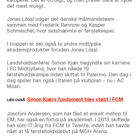
kampene. Det er utroligt, og man prøver bare at nyde
det mest muligt.
Jonas Lössl udgør det danske målmandsteam
sammen med Frederik Rønnow og Kasper
Schmeichel, hvor sidstnævnte er førstekeeper.
I truppen er der også to andre midtjyske
akademiprodukter foruden Jonas Lössl.
Landsholdsanfører Simon Kjær begyndte sin karriere
i FC Midtjylland, hvor han nåede 19
førsteholdskampe inden skiftet til Palermo. Den dag i
dag spiller han også i Italien på klubplan – nu i AC
Milan.
Simon Kjærs fundament blev støbt i FCM
Joachim Andersen, som har fået et enkelt indhop til
EM, har også en fortid på akademiet. I 2013 skiftede
han som 17-årig fra FCM til Twente, inden han havde
nået at få førsteholdsdebut på MCH Arena.